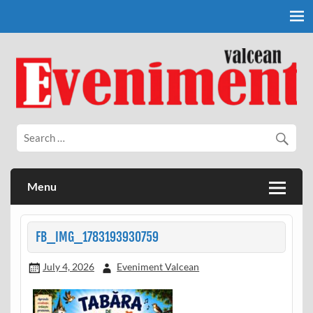
Skip
to
content
Eveniment Valcean
Menu
FB_IMG_1783193930759
July 4, 2026
Eveniment Valcean