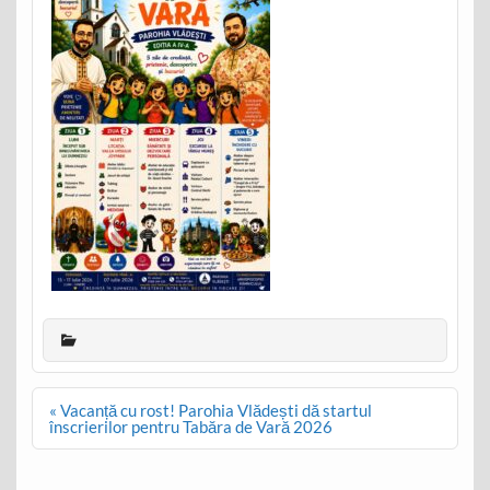
Post
« Vacanță cu rost! Parohia Vlădești dă startul
navigation
înscrierilor pentru Tabăra de Vară 2026