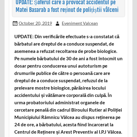
UPDATE: Șoferul care a provocat accidentul pe
Matei Basarab a fost reținut de polițiștii vâlceni
October 20, 2019
Eveniment Valcean
UPDATE: Din verificările efectuate s-a constatat că
bărbatul are dreptul de a conduce suspendat, de
asemenea a refuzat recoltarea de probe biologice.
Pe numele bărbatului de 30 de ani a fost întocmit un
dosar pentru conducerea unui autoturism pe
drumurile publice de către o persoană care are
dreptul de a conduce suspendat, refuzul de la
prelevare mostre biologice, părăsirea locului
accidentului și vătămare corporală din culpă. În
urma probatoriului administrat organele de
cercetare penală din cadrul Biroului Rutier al Poliției
Municipiului Râmnicu Vâlcea au dispus reținerea pe
24 de ore, a bărbatului, acesta fiind încarcerat la
Centrul de Reținere și Arest Preventiv al I.P.J Vâlcea.