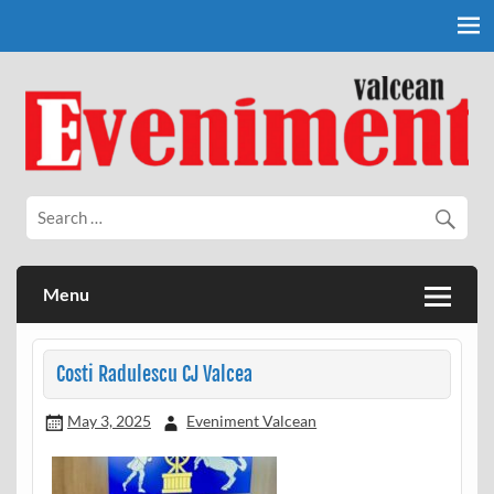
Skip
to
content
Eveniment Valcean
Menu
Costi Radulescu CJ Valcea
May 3, 2025
Eveniment Valcean