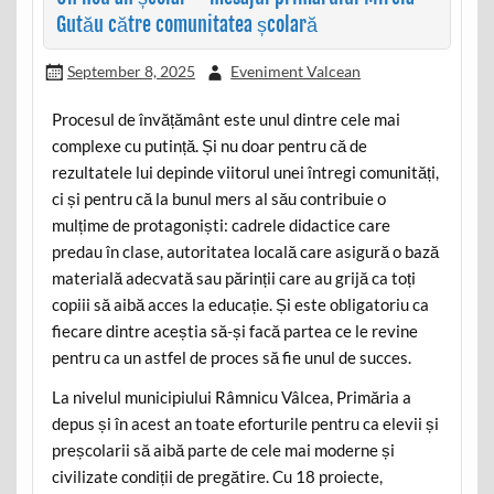
Gutău către comunitatea școlară
September 8, 2025
Eveniment Valcean
Procesul de învățământ este unul dintre cele mai
complexe cu putință. Și nu doar pentru că de
rezultatele lui depinde viitorul unei întregi comunități,
ci și pentru că la bunul mers al său contribuie o
mulțime de protagoniști: cadrele didactice care
predau în clase, autoritatea locală care asigură o bază
materială adecvată sau părinții care au grijă ca toți
copiii să aibă acces la educație. Și este obligatoriu ca
fiecare dintre aceștia să-și facă partea ce le revine
pentru ca un astfel de proces să fie unul de succes.
La nivelul municipiului Râmnicu Vâlcea, Primăria a
depus și în acest an toate eforturile pentru ca elevii și
preșcolarii să aibă parte de cele mai moderne și
civilizate condiții de pregătire. Cu 18 proiecte,