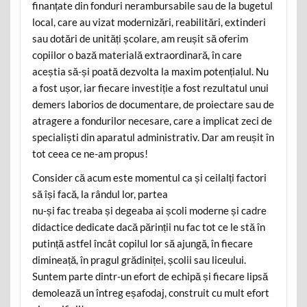
finanțate din fonduri nerambursabile sau de la bugetul
local, care au vizat modernizări, reabilitări, extinderi
sau dotări de unități școlare, am reușit să oferim
copiilor o bază materială extraordinară, în care
aceștia să-și poată dezvolta la maxim potențialul. Nu
a fost ușor, iar fiecare investiție a fost rezultatul unui
demers laborios de documentare, de proiectare sau de
atragere a fondurilor necesare, care a implicat zeci de
specialiști din aparatul administrativ. Dar am reușit în
tot ceea ce ne-am propus!
Consider că acum este momentul ca și ceilalți factori
să își facă, la rândul lor, partea
nu-și fac treaba și degeaba ai școli moderne și cadre
didactice dedicate dacă părinții nu fac tot ce le stă în
putință astfel încât copilul lor să ajungă, în fiecare
dimineață, în pragul grădiniței, școlii sau liceului.
Suntem parte dintr-un efort de echipă și fiecare lipsă
demolează un întreg eșafodaj, construit cu mult efort