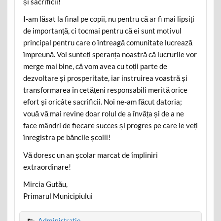
și sacrificii!
I-am lăsat la final pe copii, nu pentru că ar fi mai lipsiți
de importanță, ci tocmai pentru că ei sunt motivul
principal pentru care o întreagă comunitate lucrează
împreună. Voi sunteți speranța noastră că lucrurile vor
merge mai bine, că vom avea cu toții parte de
dezvoltare și prosperitate, iar instruirea voastră și
transformarea în cetățeni responsabili merită orice
efort și oricâte sacrificii. Noi ne-am făcut datoria;
vouă vă mai revine doar rolul de a învăța și de a ne
face mândri de fiecare succes și progres pe care le veți
înregistra pe băncile școlii!
Vă doresc un an școlar marcat de împliniri
extraordinare!
Mircia Gutău,
Primarul Municipiului
Administratie