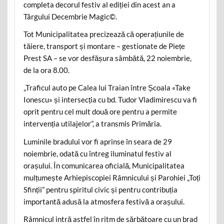
completa decorul festiv al ediției din acest an a
Târgului Decembrie Magic©️.
Tot Municipalitatea precizează că operațiunile de
tăiere, transport și montare – gestionate de Piețe
Prest SA – se vor desfășura sâmbătă, 22 noiembrie,
de la ora 8.00.
„Traficul auto pe Calea lui Traian între Școala «Take
Ionescu» și intersecția cu bd. Tudor Vladimirescu va fi
oprit pentru cel mult două ore pentru a permite
intervenția utilajelor”, a transmis Primăria.
Luminile bradului vor fi aprinse în seara de 29
noiembrie, odată cu întreg iluminatul festiv al
orașului. În comunicarea oficială, Municipalitatea
mulțumește Arhiepiscopiei Râmnicului și Parohiei „Toți
Sfinții” pentru spiritul civic și pentru contribuția
importantă adusă la atmosfera festivă a orașului.
Râmnicul intră astfel în ritm de sărbătoare cu un brad