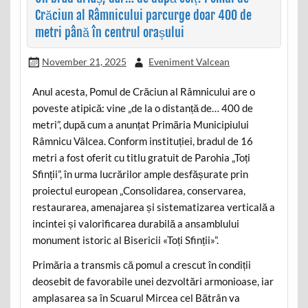
Crăciun al Râmnicului parcurge doar 400 de
metri până în centrul orașului
November 21, 2025
Eveniment Valcean
Anul acesta, Pomul de Crăciun al Râmnicului are o
poveste atipică: vine „de la o distanță de… 400 de
metri”, după cum a anunțat Primăria Municipiului
Râmnicu Vâlcea. Conform instituției, bradul de 16
metri a fost oferit cu titlu gratuit de Parohia „Toți
Sfinții”, în urma lucrărilor ample desfășurate prin
proiectul european „Consolidarea, conservarea,
restaurarea, amenajarea și sistematizarea verticală a
incintei și valorificarea durabilă a ansamblului
monument istoric al Bisericii «Toți Sfinții»”.
Primăria a transmis că pomul a crescut în condiții
deosebit de favorabile unei dezvoltări armonioase, iar
amplasarea sa în Scuarul Mircea cel Bătrân va