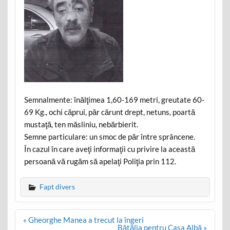
Semnalmente: înălţimea 1,60-169 metri, greutate 60-
69 Kg., ochi căprui, păr cărunt drept, netuns, poartă
mustaţă, ten măsliniu, nebărbierit.
Semne particulare: un smoc de păr între sprâncene.
În cazul în care aveţi informaţii cu privire la această
persoană vă rugăm să apelaţi Poliţia prin 112.
Fapt divers
Post
« Gheorghe Manea a trecut la îngeri
navigation
Bătălia pentru Casa Albă »