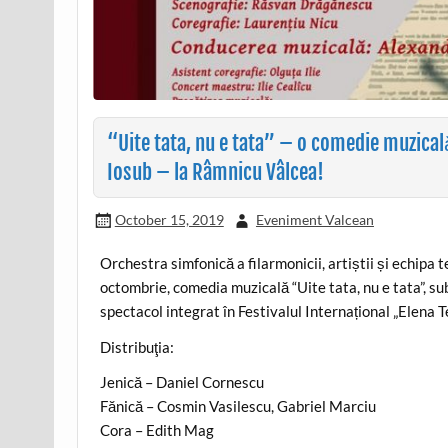
“Uite tata, nu e tata” – o comedie muzica
Iosub – la Râmnicu Vâlcea!
October 15, 2019
Eveniment Valcean
Orchestra simfonică a filarmonicii, artiștii și echip
octombrie, comedia muzicală “Uite tata, nu e tata”, 
spectacol integrat în Festivalul Internațional „Elena T
Distribuţia:
Jenică – Daniel Cornescu
Fănică – Cosmin Vasilescu, Gabriel Marciu
Cora – Edith Mag