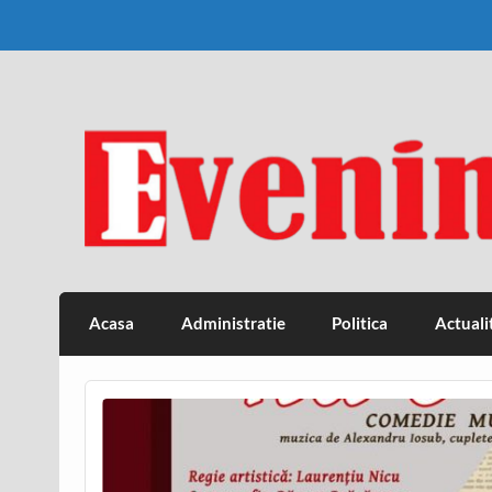
Skip
to
content
Eveniment Valcean
Acasa
Administratie
Politica
Actuali