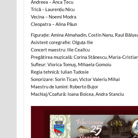
Andreea – Anca Țecu
Trică – Laurențiu Nicu
Vecina – Noemi Modra
Cleopatra – Alina Păun
Figurație: Amina Almahadin, Costin Nanu, Raul Bălșe
Asistent coregrafie: Olguța Ilie
Concert maestru: Ilie Cealîcu
Pregătirea muzicală: Corina Stănescu, Maria-Cristia
Sufleur: Viorica Tomuş, Mihaela Gomoiu
Regia tehnică: Iulian Tudosie
Sonorizare: Sorin Tican, Victor Valeriu Mihai
Maestru de lumini: Roberto Bujor
Machiaj/Coafură: Ioana Boicea, Andra Stanciu