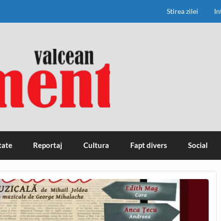
Stirea zilei
In
tate
Reportaj
Cultura
Fapt divers
Social