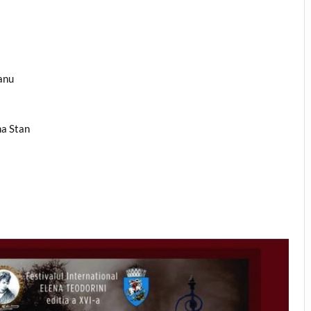
anu
na Stan