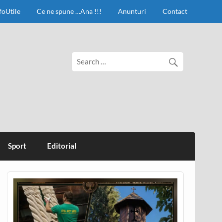
foUtile
Ce ne spune …Ana !!!
Anunturi
Contact
Sport
Editorial