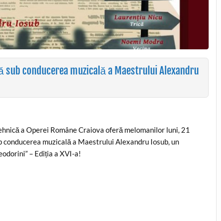
lă sub conducerea muzicală a Maestrului Alexandru
a tehnică a Operei Române Craiova oferă melomanilor luni, 21
sub conducerea muzicală a Maestrului Alexandru Iosub, un
eodorini” – Ediția a XVI-a!