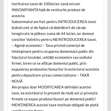
instituirea taxei de 100lei/an, taxă oricum
INSIGNIFIANTA față de veniturile produse de
aceasta.
Subsemnatul am fost pentru INTRODUCEREA taxei
ținând cont și de faptul că deținătorii de căruțe
înregisrate la plătesc suma de 44 lei/an, iar domnul
consilier Volintiru pentru NEINTRODUCEREA taxei.
– Agenți economici – Taxa privind comerțul de
întâmpinare pentru ocuparea domeniului public din
fața/jurul locuinței, unității economice sau sediului
firmei, teren ce se află pe domeniul public, prin
expunerea produselor/bunurilor în exteriorul acesteia
pentru depozitare și/sau comercializare – TAXĂ
NOUĂ
Am propus doar MODIFICAREA definiției acestei
taxe, ea existând și în prezent de mulți ani și privește
firmele ce expun produse/bunuri pe domeniul public!
MENȚINEREA acestei taxe instituie obligații de plată
următoarelor firme: