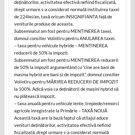
deținătorilor, activitatea efectivă nefiind fiscalizată,
drept urmare s-a considerat normală instituirea taxei
de 224lei/an, taxă oricum INSIGNIFIANTA față de
veniturile produse de aceasta.
Subsemnatul am fost pentru MENȚINEREA taxei,
domnul consilier Volintiru pentru ANULAREA taxei.
– taxa pentru vehicule hybride – MENȚINEREA
reducerii de 50% la impozit.
Subsemnatul am fost pentru MENȚINEREA reducerii
de 50% la impozit argumentând cu “cine are bani de
masina hybrid are bani și de impozit”, domnul consilier
Volintiru pentru MĂRIREA REDUCERII DE IMPOZIT
la 100%. Adică voia ca deținătorii de mașini hybrid să
nu plătească impozit.
– taxa anuală pentru vehicule lente, trepiede/remorci
agricole înregistrate la Primărie – TAXĂ NOUĂ
Această taxă are la bază faptul că utilajul aduce
venituri deținătorilor, activitatea efectivă nefiind
fiscalizată, drept urmare s-a considerat normală