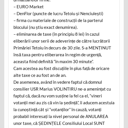
– EURO Market
– DenFlor (puncte de lucru Tetoiu și Nenciulești)
– firma cu materiale de construcții de la parterul
blocului (nu știu exact denumirea).
– eliminarea de taxe (în principiu 8 lei) în cazul
eliberării unor serii de adeverințe de către lucrătorii
Primăriei Tetoiu în decurs de 30 zile. S-a MENȚINUT
însă taxa pentru eliberarea în regim de urgență,
aceasta fiind definită “în maxim 30 minute”.
Cam acestea au fost discuțiile în plus față de oricare
alte taxe ce au fost an de an.
De asemenea, având în vedere faptul că domnul
consilier USR Marius VOLINTIRU ne-a amenințat cu
faptul că, dacă nu vom susține la fel ca el, “vineri
votanții mei au zis că vin la ședință”, îi aducem acestuia
la cunoștință cât și “votanților” în cauză, votanți
probabil interesați la nivel personal de ANULAREA
unor taxe, că ȘEDINȚELE Consiliului Local SUNT