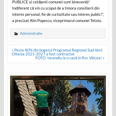
PUBLICE și cetățenii comunei sunt bineveniți!
Indiferent că vin cu scopul de a timora consilierii din
interes personal, fie de curiozitate sau interes public!”,
a precizat Alin Popescu, viceprimarul comunei Tetoiu.
Administratie
Post
« Peste 80% din bugetul Programul Regional Sud-Vest
navigation
Oltenia 2021-2027 a fost contractat
FOTO: Incendiu la o casă în Rm. Vâlcea! »