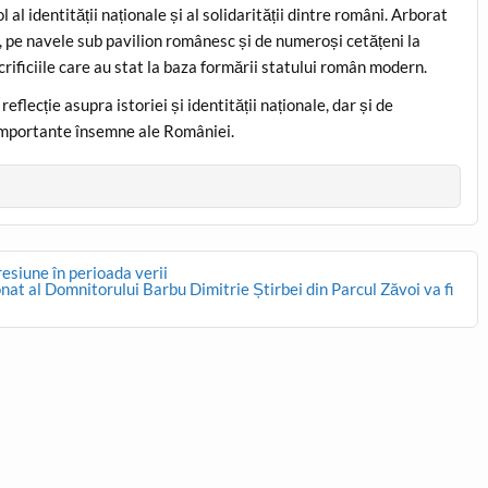
 al identității naționale și al solidarității dintre români. Arborat
eră, pe navele sub pavilion românesc și de numeroși cetățeni la
acrificiile care au stat la baza formării statului român modern.
eflecție asupra istoriei și identității naționale, dar și de
 importante însemne ale României.
esiune în perioada verii
at al Domnitorului Barbu Dimitrie Știrbei din Parcul Zăvoi va fi