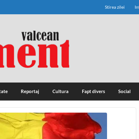
Stirea zilei
In
tate
Reportaj
Cultura
Fapt divers
Social