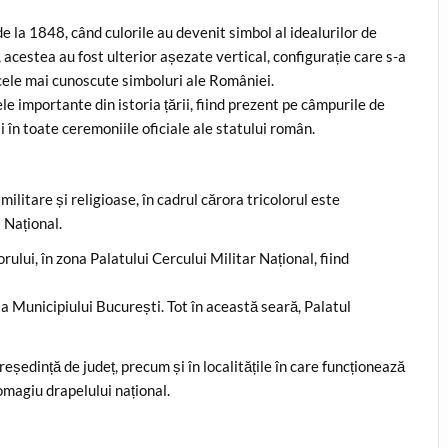
e la 1848, când culorile au devenit simbol al idealurilor de
l, acestea au fost ulterior așezate vertical, configurație care s-a
 cele mai cunoscute simboluri ale României.
e importante din istoria țării, fiind prezent pe câmpurile de
 în toate ceremoniile oficiale ale statului român.
litare și religioase, în cadrul cărora tricolorul este
 Național.
orului, în zona Palatului Cercului Militar Național, fiind
ia Municipiului București. Tot în această seară, Palatul
reședință de județ, precum și în localitățile în care funcționează
 omagiu drapelului național.