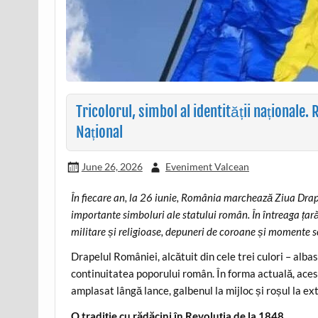
Tricolorul, simbol al identității naționale
Național
June 26, 2026
Eveniment Valcean
În fiecare an, la 26 iunie, România marchează Ziua Drap
importante simboluri ale statului român. În întreaga țară
militare și religioase, depuneri de coroane și momente s
Drapelul României, alcătuit din cele trei culori – alba
continuitatea poporului român. În forma actuală, acest
amplasat lângă lance, galbenul la mijloc și roșul la e
O tradiție cu rădăcini în Revoluția de la 1848