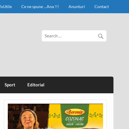
foUtile
Ce ne spune …Ana !!!
Anunturi
Contact
Sport
Editorial