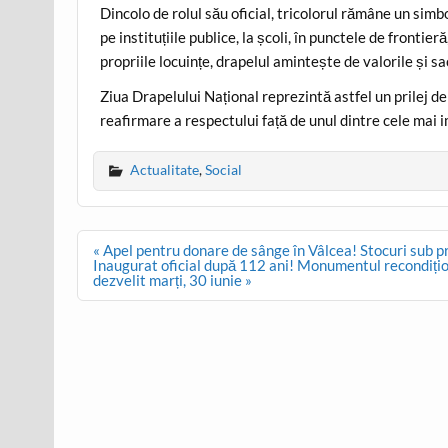
Dincolo de rolul său oficial, tricolorul rămâne un simbol
pe instituțiile publice, la școli, în punctele de fronti
propriile locuințe, drapelul amintește de valorile și s
Ziua Drapelului Național reprezintă astfel un prilej de r
reafirmare a respectului față de unul dintre cele mai
Actualitate
,
Social
Post
« Apel pentru donare de sânge în Vâlcea! Stocuri sub pr
navigation
Inaugurat oficial după 112 ani! Monumentul recondițion
dezvelit marți, 30 iunie »