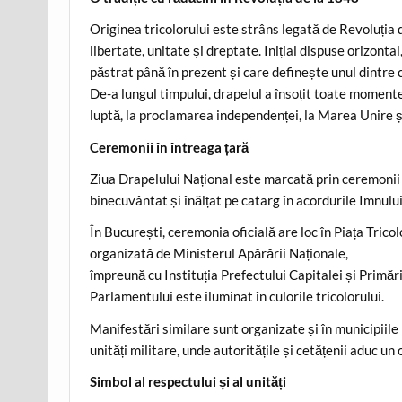
Originea tricolorului este strâns legată de Revoluția d
libertate, unitate și dreptate. Inițial dispuse orizonta
păstrat până în prezent și care definește unul dintre
De-a lungul timpului, drapelul a însoțit toate momentel
luptă, la proclamarea independenței, la Marea Unire și
Ceremonii în întreaga țară
Ziua Drapelului Național este marcată prin ceremonii mi
binecuvântat și înălțat pe catarg în acordurile Imnului
În București, ceremonia oficială are loc în Piața Tricol
organizată de Ministerul Apărării Naționale,
împreună cu Instituția Prefectului Capitalei și Primăr
Parlamentului este iluminat în culorile tricolorului.
Manifestări similare sunt organizate și în municipiile 
unități militare, unde autoritățile și cetățenii aduc un
Simbol al respectului și al unități