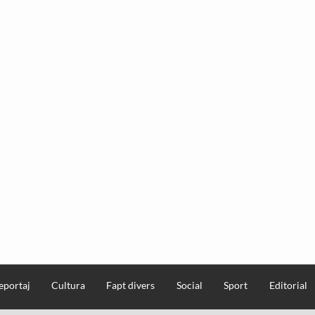
eportaj
Cultura
Fapt divers
Social
Sport
Editorial