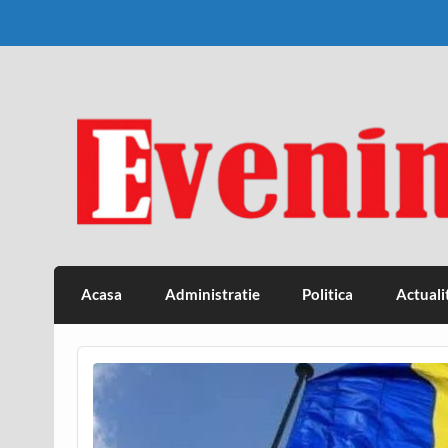
Skip
to
content
Eveniment Valcean
Acasa
Administratie
Politica
Actuali