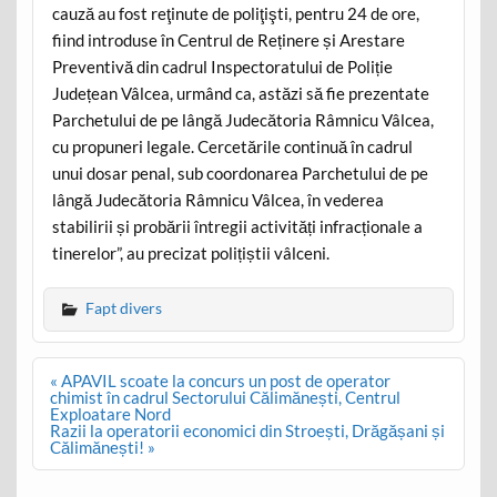
cauză au fost reţinute de poliţişti, pentru 24 de ore,
fiind introduse în Centrul de Reținere și Arestare
Preventivă din cadrul Inspectoratului de Poliție
Județean Vâlcea, urmând ca, astăzi să fie prezentate
Parchetului de pe lângă Judecătoria Râmnicu Vâlcea,
cu propuneri legale. Cercetările continuă în cadrul
unui dosar penal, sub coordonarea Parchetului de pe
lângă Judecătoria Râmnicu Vâlcea, în vederea
stabilirii și probării întregii activități infracționale a
tinerelor”, au precizat polițiștii vâlceni.
Fapt divers
Post
« APAVIL scoate la concurs un post de operator
navigation
chimist în cadrul Sectorului Călimănești, Centrul
Exploatare Nord
Razii la operatorii economici din Stroești, Drăgășani și
Călimănești! »