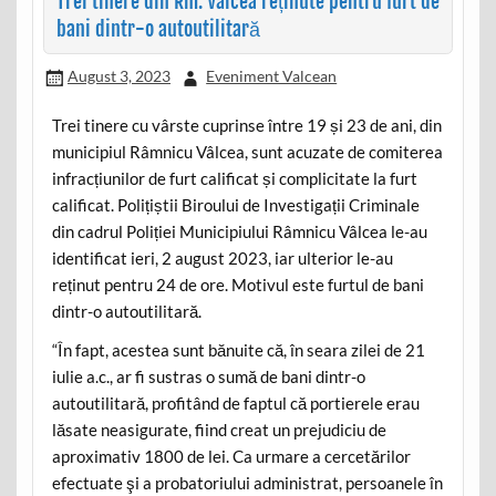
Trei tinere din Rm. Vâlcea reținute pentru furt de
bani dintr-o autoutilitară
August 3, 2023
Eveniment Valcean
Trei tinere cu vârste cuprinse între 19 și 23 de ani, din
municipiul Râmnicu Vâlcea, sunt acuzate de comiterea
infracțiunilor de furt calificat și complicitate la furt
calificat. Polițiștii Biroului de Investigații Criminale
din cadrul Poliției Municipiului Râmnicu Vâlcea le-au
identificat ieri, 2 august 2023, iar ulterior le-au
reținut pentru 24 de ore. Motivul este furtul de bani
dintr-o autoutilitară.
“În fapt, acestea sunt bănuite că, în seara zilei de 21
iulie a.c., ar fi sustras o sumă de bani dintr-o
autoutilitară, profitând de faptul că portierele erau
lăsate neasigurate, fiind creat un prejudiciu de
aproximativ 1800 de lei. Ca urmare a cercetărilor
efectuate şi a probatoriului administrat, persoanele în