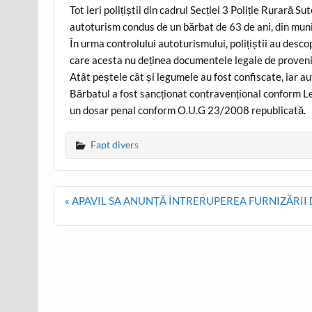
Tot ieri polițiștii din cadrul Secției 3 Poliție Rurară 
autoturism condus de un bărbat de 63 de ani, din mun
În urma controlului autoturismului, polițiștii au desco
care acesta nu deținea documentele legale de proveni
Atât peștele cât și legumele au fost confiscate, iar au
Bărbatul a fost sancționat contravențional conform Leg
un dosar penal conform O.U.G 23/2008 republicată.
Fapt divers
Post
« APAVIL SA ANUNȚĂ ÎNTRERUPEREA FURNIZĂRII DE AP
navigation