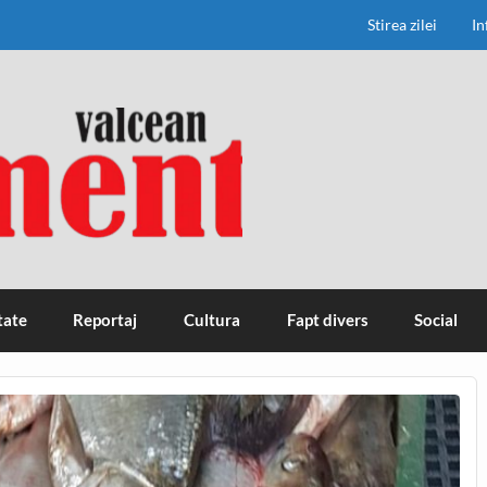
Stirea zilei
In
tate
Reportaj
Cultura
Fapt divers
Social