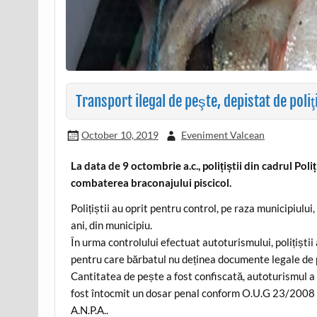
Transport ilegal de peşte, depistat de poliţ
October 10, 2019
Eveniment Valcean
La data de 9 octombrie a.c., polițiștii din cadrul Po
combaterea braconajului piscicol.
Polițiștii au oprit pentru control, pe raza municipiulu
ani, din municipiu.
În urma controlului efectuat autoturismului, polițiștii
pentru care bărbatul nu deținea documente legale de 
Cantitatea de pește a fost confiscată, autoturismul a f
fost întocmit un dosar penal conform O.U.G 23/2008 rep
A.N.P.A..