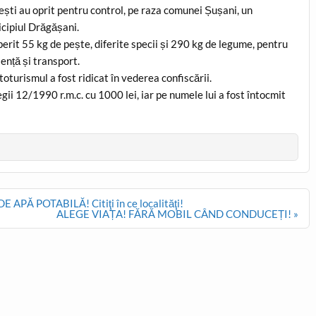
Sutești au oprit pentru control, pe raza comunei Șușani, un
icipiul Drăgășani.
perit 55 kg de pește, diferite specii și 290 kg de legume, pentru
ență și transport.
toturismul a fost ridicat în vederea confiscării.
ii 12/1990 r.m.c. cu 1000 lei, iar pe numele lui a fost întocmit
Ă POTABILĂ! Citiţi în ce localităţi!
ALEGE VIAȚA! FĂRĂ MOBIL CÂND CONDUCEȚI! »