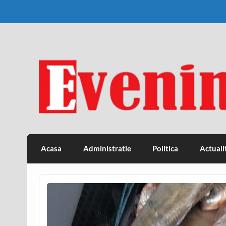
Skip
to
content
Eveniment Valcean
Acasa
Administratie
Politica
Actuali