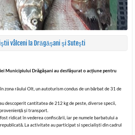
iştii vâlceni la Drăgăşani şi Suteşti
liției Municipiului Drăgășani au desfășurat o acțiune pentru
i, în zona râului Olt, un autoturism condus de un bărbat de 31 de
 au descoperit cantitatea de 212 kg de peste, diverse specii,
proveniență și transport.
ost ridicat în vederea confiscării, iar pe numele barbatului a
ublicată. La activitate au participat si specialiști din cadrul