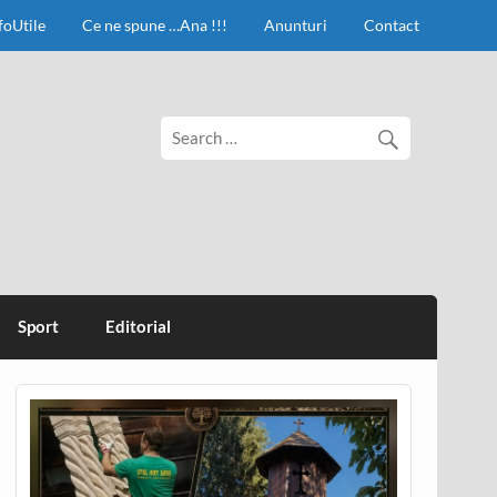
foUtile
Ce ne spune …Ana !!!
Anunturi
Contact
Sport
Editorial