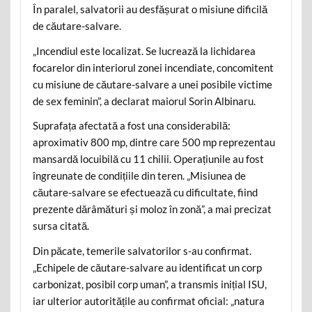
În paralel, salvatorii au desfășurat o misiune dificilă
de căutare-salvare.
„Incendiul este localizat. Se lucrează la lichidarea
focarelor din interiorul zonei incendiate, concomitent
cu misiune de căutare-salvare a unei posibile victime
de sex feminin”, a declarat maiorul Sorin Albinaru.
Suprafața afectată a fost una considerabilă:
aproximativ 800 mp, dintre care 500 mp reprezentau
mansardă locuibilă cu 11 chilii. Operațiunile au fost
îngreunate de condițiile din teren. „Misiunea de
căutare-salvare se efectuează cu dificultate, fiind
prezente dărâmături și moloz în zonă”, a mai precizat
sursa citată.
Din păcate, temerile salvatorilor s-au confirmat.
„Echipele de căutare-salvare au identificat un corp
carbonizat, posibil corp uman”, a transmis inițial ISU,
iar ulterior autoritățile au confirmat oficial: „natura