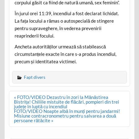
corpului găsit ca fiind de natură umană, sex feminin”.
În jurul orei 11:39, incendiul a fost declarat lichidat.
La fața locului a rămas o autospecială de stingere
pentru supraveghere, în vederea prevenirii
reaprinderii focului.
Ancheta autorităților urmează să stabilească
circumstanțele exacte în care s-a produs incendiul,
precum și identitatea victimei.
Fapt divers
Post
« FOTO/VIDEO Dezastru în zori la Mănăstirea
navigation
Bistrița! Chiliile mistuite de flăcări, pompieri din trei
județe în luptă cu incendiul
FOTO/VIDEO Noapte albă în munți pentru jandarmi!
Misiune contracronometru pentru salvarea a două
persoane rătăcite »