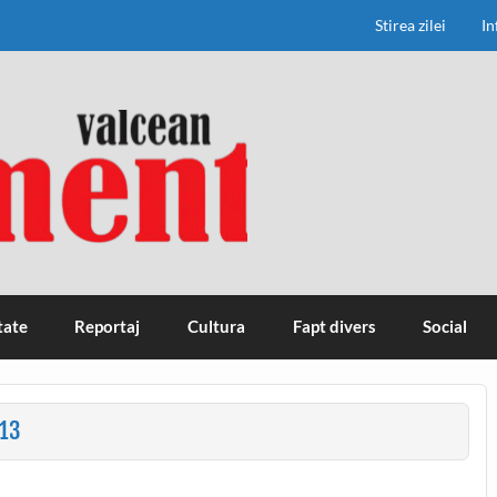
Stirea zilei
In
tate
Reportaj
Cultura
Fapt divers
Social
13