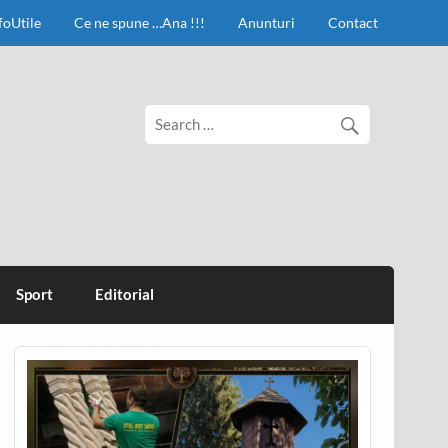
foUtile
Ce ne spune …Ana !!!
Anunturi
Contact
Sport
Editorial