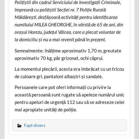
Polițiștii din cadrul Serviciului de Investigații Criminale,
împreună cu polițiștii Secției nr. 7 Poliție Rurală
Măldărești, desfășoară activități pentru identificarea
numitului MILEA GHEORGHE, în vârstă de 65 de ani, din
orașul Horezu, județul Vâlcea, care a plecat voluntar de
la domiciliu și nu a mai revenit până în prezent.
Semnalmente: înălțime aproximativ 1,70 m, greutate
aproximativ 70 kg, păr grizonat, ochi căprui.
La momentul plecării, acesta era îmbrăcat cu un tricou
de culoare gri, pantaloni albaștri și sandale.
Persoanele care pot oferi informații cu privire la
această persoană sunt rugate să apeleze numărul unic
pentru apeluri de urgență 112 sau să se adreseze celei
mai apropiate unități de poliție.
Fapt divers