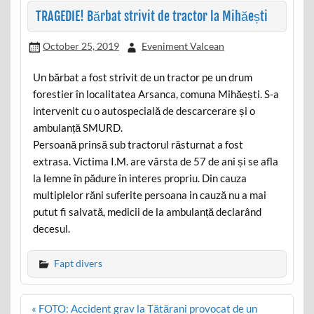
TRAGEDIE! Bărbat strivit de tractor la Mihăești
October 25, 2019
Eveniment Valcean
Un bărbat a fost strivit de un tractor pe un drum
forestier în localitatea Arsanca, comuna Mihăești. S-a
intervenit cu o autospecială de descarcerare și o
ambulanță SMURD.
Persoană prinsă sub tractorul răsturnat a fost
extrasa. Victima I.M. are vârsta de 57 de ani și se afla
la lemne în pădure în interes propriu. Din cauza
multiplelor răni suferite persoana in cauză nu a mai
putut fi salvată, medicii de la ambulanță declarând
decesul.
Fapt divers
Post
« FOTO: Accident grav la Tătărani provocat de un