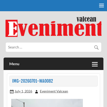
Skip
to
content
Eveniment Valcean
Menu
IMG-20260701-WA0082
July 1, 2026
Eveniment Valcean