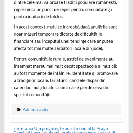
dintre cele mai valoroase tradiții populare românești,
reprezenta un punct de reper pentru comunitate și
pentru iubitorii de folclor.
În acest context, mulți se întreabă dacă anulările sunt
doar măsuri temporare dictate de dificultățile
financiare sau începutul unei tendințe care ar putea
afecta tot mai multe sărbători locale din județ.
Pentru comunitățile rurale, astfel de evenimente au
însemnat mereu mai mult decât spectacole și muzică:
au fost momente de întâlnire, identitate și promovare
a tradițiilor locale. Iar atunci când ele dispar din
calendar, mulți localnici simt că se pierde ceva din
spiritul comunității.
Administratie
Post
« Ștefania Uță pregătește aurul mondial la Praga
navigation
Consiliul Local Vaideeni: proiecte aprobate, investiții