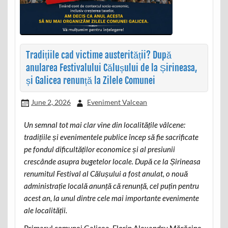
Tradițiile cad victime austerității? După
anularea Festivalului Călușului de la Șirineasa,
și Galicea renunță la Zilele Comunei
June 2, 2026
Eveniment Valcean
Un semnal tot mai clar vine din localitățile vâlcene:
tradițiile și evenimentele publice încep să fie sacrificate
pe fondul dificultăților economice și al presiunii
crescânde asupra bugetelor locale. După ce la Șirineasa
renumitul Festival al Călușului a fost anulat, o nouă
administrație locală anunță că renunță, cel puțin pentru
acest an, la unul dintre cele mai importante evenimente
ale localității.