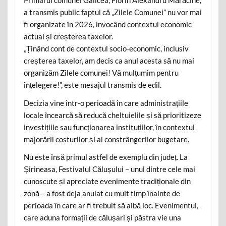
Primarul comunei Galicea, Florin Alexandru Mărăcine,
a transmis public faptul că „Zilele Comunei” nu vor mai
fi organizate în 2026, invocând contextul economic
actual și creșterea taxelor.
„Ținând cont de contextul socio-economic, inclusiv
creșterea taxelor, am decis ca anul acesta să nu mai
organizăm Zilele comunei! Vă mulțumim pentru
înțelegere!”, este mesajul transmis de edil.
Decizia vine într-o perioadă în care administrațiile
locale încearcă să reducă cheltuielile și să prioritizeze
investițiile sau funcționarea instituțiilor, în contextul
majorării costurilor și al constrângerilor bugetare.
Nu este însă primul astfel de exemplu din județ. La
Șirineasa, Festivalul Călușului – unul dintre cele mai
cunoscute și apreciate evenimente tradiționale din
zonă – a fost deja anulat cu mult timp înainte de
perioada în care ar fi trebuit să aibă loc. Evenimentul,
care aduna formații de călușari și păstra vie una