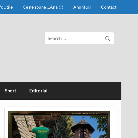
foUtile
Ce ne spune …Ana !!!
Anunturi
Contact
Sport
Editorial