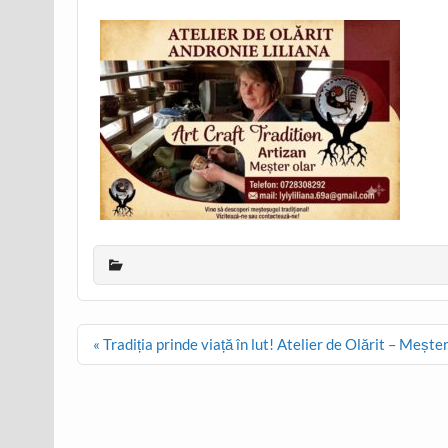
Post
« Tradiția prinde viață în lut! Atelier de Olărit – Meșt
navigation