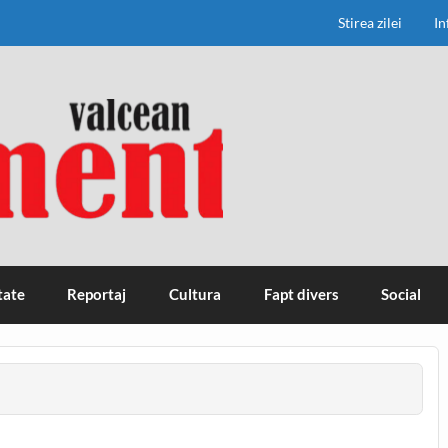
Stirea zilei
In
tate
Reportaj
Cultura
Fapt divers
Social