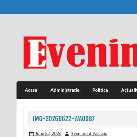
Skip
to
content
Eveniment Valcean
Acasa
Administratie
Politica
Actuali
IMG-20260622-WA0087
June 22, 2026
Eveniment Valcean