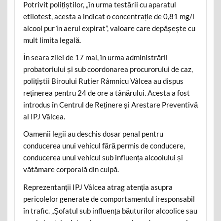
Potrivit polițiștilor, „în urma testării cu aparatul
etilotest, acesta a indicat o concentrație de 0,81 mg/l
alcool pur în aerul expirat”, valoare care depășește cu
mult limita legală.
În seara zilei de 17 mai, în urma administrării
probatoriului și sub coordonarea procurorului de caz,
polițiștii Biroului Rutier Râmnicu Vâlcea au dispus
reținerea pentru 24 de ore a tânărului. Acesta a fost
introdus în Centrul de Reținere și Arestare Preventivă
al IPJ Vâlcea.
Oamenii legii au deschis dosar penal pentru
conducerea unui vehicul fără permis de conducere,
conducerea unui vehicul sub influența alcoolului și
vătămare corporală din culpă.
Reprezentanții IPJ Vâlcea atrag atenția asupra
pericolelor generate de comportamentul iresponsabil
în trafic. „Șofatul sub influența băuturilor alcoolice sau