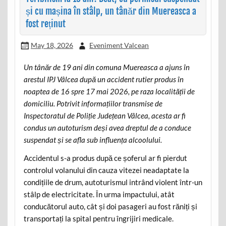
și cu mașina în stâlp, un tânăr din Muereasca a
fost reținut
May 18, 2026
Eveniment Valcean
Un tânăr de 19 ani din comuna Muereasca a ajuns în
arestul IPJ Vâlcea după un accident rutier produs în
noaptea de 16 spre 17 mai 2026, pe raza localității de
domiciliu. Potrivit informațiilor transmise de
Inspectoratul de Poliție Județean Vâlcea, acesta ar fi
condus un autoturism deși avea dreptul de a conduce
suspendat și se afla sub influența alcoolului.
Accidentul s-a produs după ce șoferul ar fi pierdut
controlul volanului din cauza vitezei neadaptate la
condițiile de drum, autoturismul intrând violent într-un
stâlp de electricitate. În urma impactului, atât
conducătorul auto, cât și doi pasageri au fost răniți și
transportați la spital pentru îngrijiri medicale.