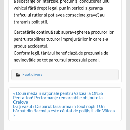
a substanțelor interzise, precum și conducerea unui
vehicul fără drept legal, pun în pericol siguranța
traficului rutier și pot avea consecințe grave”, au
transmis polițiștii.
Cercetările continuă sub supravegherea procurorilor
pentru stabilirea tuturor împrejurărilor în care s-a
produs accidentul.
Conform legii, tânărul beneficiază de prezumția de
nevinovăție pe tot parcursul procesului penal.
Fapt divers
Post
« Două medalii naționale pentru Vâlcea la ONSS
navigation
Pentatlon! Performanțe remarcabile obținute la
Craiova
L-ați văzut? Dispărut fără urmă în toiul nopții! Un
bărbat din Racovița este căutat de polițiștii din Vâlcea
»