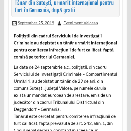
Tânăr din Sutești, urmărit internațional pentru
furt în Germania, după gratii
September 25, 2019
Eveniment Valcean
Polițiștii din cadrul Serviciului de Investigații
Criminale au depistat un tânăr urmărit internațional
pentru comiterea infracțiunii de furt calificat, faptă
comisă pe teritoriul Germaniei.
La data de 24 septembrie a.c., poliţiştii, din cadrul
Serviciului de Investigații Criminale – Compartimentul
Urmăriri, au depistat un tânăr, de 29 de ani, din
comuna Sutești, județul Vâlcea, pe numele căruia
exista un mandat european de arestare, emis de un
judecător din cadrul Tribunalului Districtual din
Deggendorf – Germania.
Tânărul este cercetat pentru comiterea infracțiunii de
furt calificat, faptă prevăzută de art. 242, alin. 1, din
Codul penal german, constând în aceea că, în