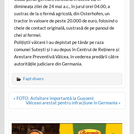
dimineața zilei de 24 mai a.c., în jurul orei 04.00, a
sustras de la o fermă agricolă, din Osterhofen, un
tractor în valoare de peste 20.000 de euro, folosind o
cheie de contact originală, sustrasă de pe panoul de
chei al fermei.
Polițiștii vâlceni l-au depistat pe tânăr pe raza
comunei Sutești și l-au depus în Centrul de Reținere și
Arestare Preventivă Vâlcea, în vederea predării către
autoritățile judiciare din Germania.
Fapt divers
Post
« FOTO: Asfaltare importantă la Gușoeni
navigation
Vâlcean arestat pentru infracțiune în Germania »