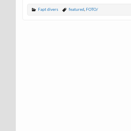
Fapt divers
featured
,
FOTO/