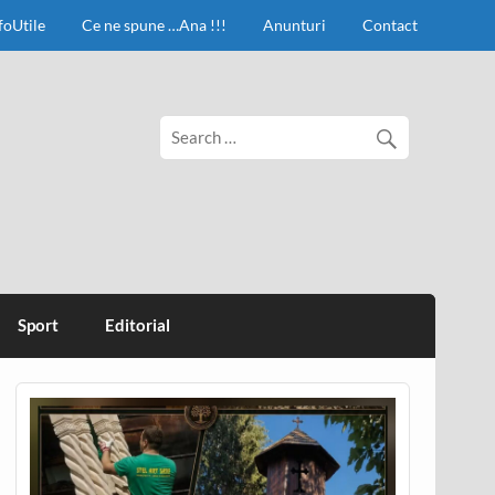
foUtile
Ce ne spune …Ana !!!
Anunturi
Contact
Sport
Editorial