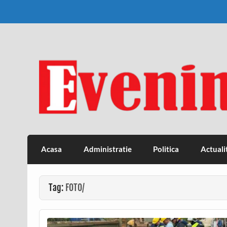
Skip
to
content
Eveniment Valcean
Acasa
Administratie
Politica
Actuali
Tag:
FOTO/