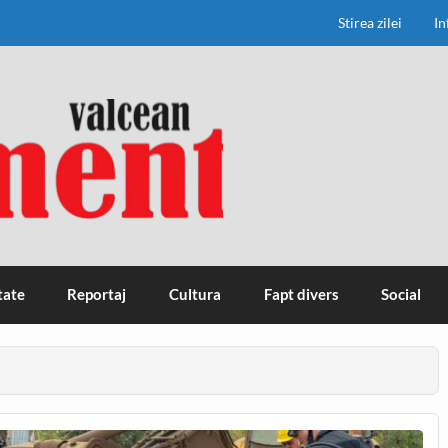
Stirea zilei
In
tate
Reportaj
Cultura
Fapt divers
Social