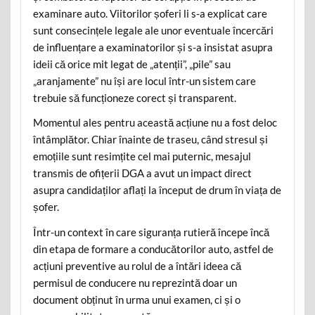
examinare auto. Viitorilor șoferi li s-a explicat care
sunt consecințele legale ale unor eventuale încercări
de influențare a examinatorilor și s-a insistat asupra
ideii că orice mit legat de „atenții”, „pile” sau
„aranjamente” nu își are locul într-un sistem care
trebuie să funcționeze corect și transparent.
Momentul ales pentru această acțiune nu a fost deloc
întâmplător. Chiar înainte de traseu, când stresul și
emoțiile sunt resimțite cel mai puternic, mesajul
transmis de ofițerii DGA a avut un impact direct
asupra candidaților aflați la început de drum în viața de
șofer.
Într-un context în care siguranța rutieră începe încă
din etapa de formare a conducătorilor auto, astfel de
acțiuni preventive au rolul de a întări ideea că
permisul de conducere nu reprezintă doar un
document obținut în urma unui examen, ci și o