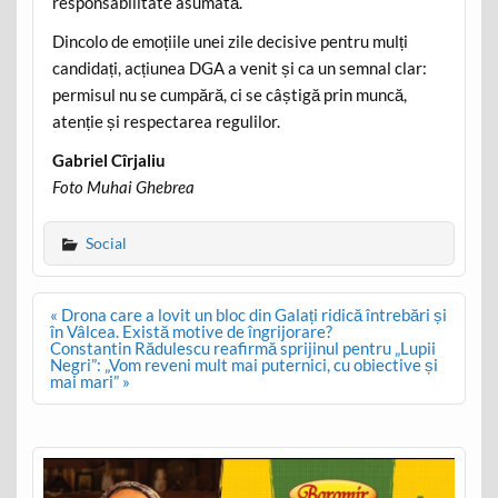
responsabilitate asumată.
Dincolo de emoțiile unei zile decisive pentru mulți
candidați, acțiunea DGA a venit și ca un semnal clar:
permisul nu se cumpără, ci se câștigă prin muncă,
atenție și respectarea regulilor.
Gabriel Cîrjaliu
Foto Muhai Ghebrea
Social
Post
« Drona care a lovit un bloc din Galați ridică întrebări și
navigation
în Vâlcea. Există motive de îngrijorare?
Constantin Rădulescu reafirmă sprijinul pentru „Lupii
Negri”: „Vom reveni mult mai puternici, cu obiective și
mai mari” »