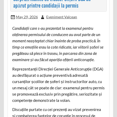
apărut printre candidații la permis
May 29, 2026
Eveniment Valcean
Candidații care s-au prezentat la examenul pentru
obținerea permisului de conducere au avut parte de un
moment neașteptat chiar înainte de proba practică. În
timp ce emoțiile erau la cote ridicate, iar viitorii șoferi se
pregăteau să plece în traseu, în parcarea din zona de
examinare și-au făcut apariția ofițerii anticorupție.
Reprezentanții Direcției Generale Anticorupție (DGA)
au desfășurat o acțiune preventivă adresată
cursanților școlilor de șoferi și instructorilor auto, cu
un mesaj cât se poate de clar: examenul pentru permis
se promovează exclusiv prin pregătire, seriozitate și
competențe demonstrate la volan.
Discuțiile purtate cu cei prezenți au vizat prevenirea
și combaterea faptelor de corupție în procesul de