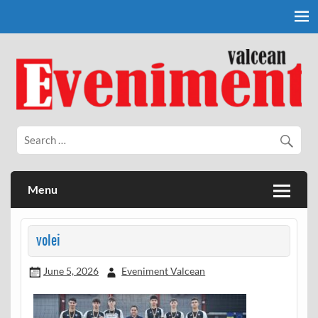
Skip
to
content
Eveniment Valcean
Menu
volei
June 5, 2026
Eveniment Valcean