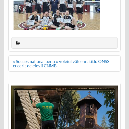
Post
« Succes național pentru voleiul vâlcean: titlu ONSS
navigation
cucerit de elevii CNMB