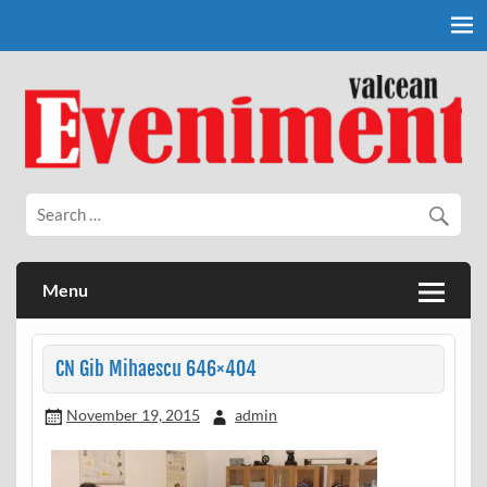
Skip
to
content
Eveniment Valcean
Menu
CN Gib Mihaescu 646×404
November 19, 2015
admin