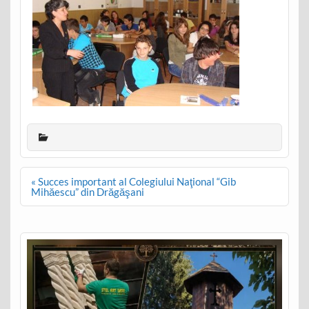
Post
« Succes important al Colegiului Naţional “Gib
navigation
Mihăescu” din Drăgăşani