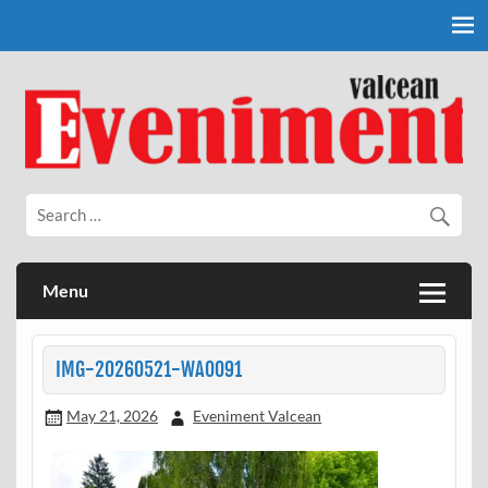
Skip
to
content
Eveniment Valcean
Menu
IMG-20260521-WA0091
May 21, 2026
Eveniment Valcean