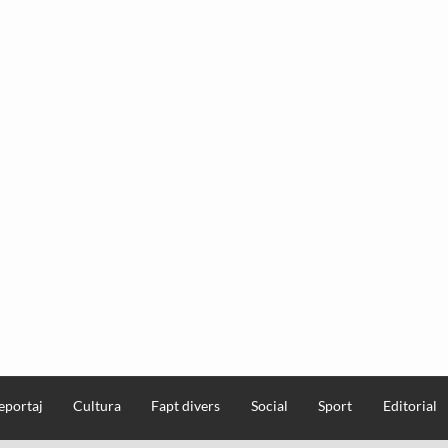
eportaj
Cultura
Fapt divers
Social
Sport
Editorial