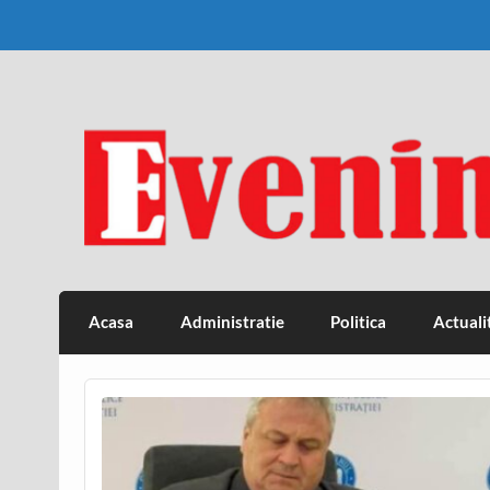
Skip
to
content
Eveniment Valcean
Acasa
Administratie
Politica
Actuali