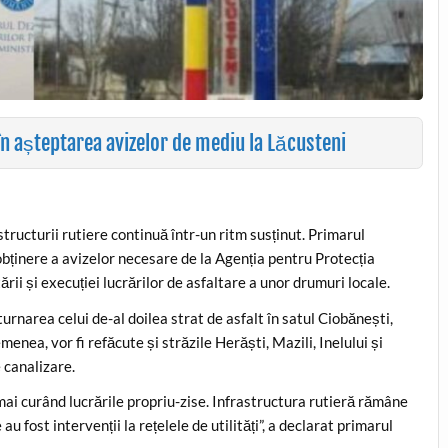
e în așteptarea avizelor de mediu la Lăcusteni
tructurii rutiere continuă într-un ritm susținut. Primarul
bținere a avizelor necesare de la Agenția pentru Protecția
ii și execuției lucrărilor de asfaltare a unor drumuri locale.
turnarea celui de-al doilea strat de asfalt în satul Ciobănești,
enea, vor fi refăcute și străzile Herăști, Mazili, Inelului și
 canalizare.
ai curând lucrările propriu-zise. Infrastructura rutieră rămâne
au fost intervenții la rețelele de utilități”, a declarat primarul