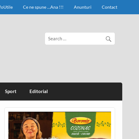
foUtile
Ce ne spune …Ana !!!
Anunturi
Contact
Sport
Editorial