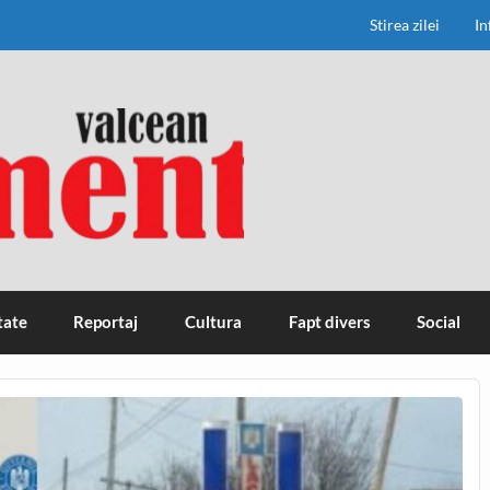
Stirea zilei
In
tate
Reportaj
Cultura
Fapt divers
Social