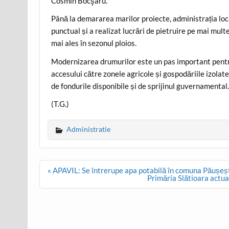
Cosmin Bocşaru.
Până la demararea marilor proiecte, administrația loca
punctual și a realizat lucrări de pietruire pe mai multe
mai ales în sezonul ploios.
Modernizarea drumurilor este un pas important pentru c
accesului către zonele agricole și gospodăriile izolate.
de fondurile disponibile și de sprijinul guvernamental
(T.G.)
Administratie
Post
« APAVIL: Se întrerupe apa potabilă în comuna Păușeș
navigation
Primăria Slătioara actua