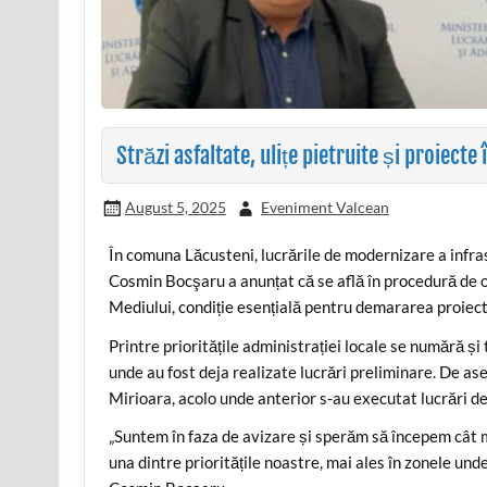
Străzi asfaltate, ulițe pietruite și proiect
August 5, 2025
Eveniment Valcean
În comuna Lăcusteni, lucrările de modernizare a infras
Cosmin Bocşaru a anunțat că se află în procedură de o
Mediului, condiție esențială pentru demararea proiectăr
Printre prioritățile administrației locale se numără și 
unde au fost deja realizate lucrări preliminare. De asem
Mirioara, acolo unde anterior s-au executat lucrări de
„Suntem în faza de avizare și sperăm să începem cât m
una dintre prioritățile noastre, mai ales în zonele unde 