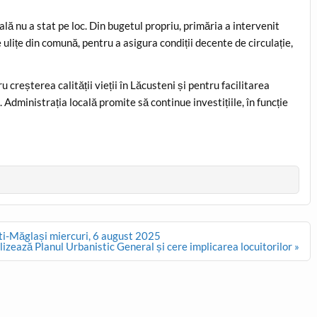
lă nu a stat pe loc. Din bugetul propriu, primăria a intervenit
 ulițe din comună, pentru a asigura condiții decente de circulație,
reșterea calității vieții în Lăcusteni și pentru facilitarea
 Administrația locală promite să continue investițiile, în funcție
.
ti-Măglași miercuri, 6 august 2025
lizează Planul Urbanistic General și cere implicarea locuitorilor »