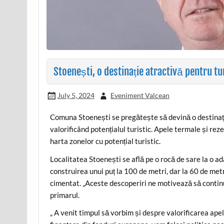
Stoenești, o destinație atractivă pentru tur
July 5, 2024
Eveniment Valcean
Comuna Stoenești se pregătește să devină o destinație
valorificând potențialul turistic. Apele termale și re
harta zonelor cu potențial turistic.
Localitatea Stoenești se află pe o rocă de sare la o a
construirea unui puț la 100 de metri, dar la 60 de metr
cimentat. „Aceste descoperiri ne motivează să continu
primarul.
„ A venit timpul să vorbim și despre valorificarea ap