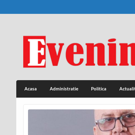
Skip
to
content
Eveniment Valcean
Acasa
Administratie
Politica
Actuali