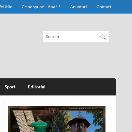
foUtile
Ce ne spune …Ana !!!
Anunturi
Contact
Sport
Editorial