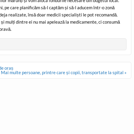
șilor mărunți și vom aloca fondurile necesare din bugetul local.
ni, pe care planificăm să-l captăm și să-l aducem într-o zonă
eja realizate, însă doar medicii specialiști le pot recomandă.
e și mulți dintre ei nu mai apelează la medicamente, ci consumă
bravă.
 de oraș
ai multe persoane, printre care și copii, transportate la spital »