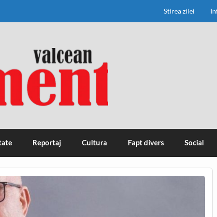
Stirea zilei
In
tate
Reportaj
Cultura
Fapt divers
Social