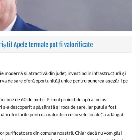
iști! Apele termale pot fi valorificate
 modernă și atractivă din județ, investind în infrastructură și
zerva de sare oferă oportunități unice pentru punerea așezării pe
dâncime de 60 de metri. Primul proiect de apă a inclus
i s-a descoperit apă sărată și roca de sare, iar puțul a fost
ăm eforturile pentru a valorifica resursele locale,” a adăugat
elor purificatoare din comuna noastră. Chiar dacă nu vom găsi