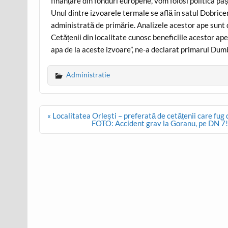
finanțare din fonduri europene, vom folosi politica pa
Unul dintre izvoarele termale se află în satul Dobrice
administrată de primărie. Analizele acestor ape sunt d
Cetățenii din localitate cunosc beneficiile acestor ap
apa de la aceste izvoare”, ne-a declarat primarul Dum
Administratie
Post
« Localitatea Orlești – preferată de cetățenii care fug
navigation
FOTO: Accident grav la Goranu, pe DN 7! M