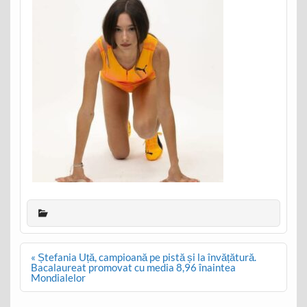
Post
« Ștefania Uță, campioană pe pistă și la învățătură.
navigation
Bacalaureat promovat cu media 8,96 înaintea
Mondialelor