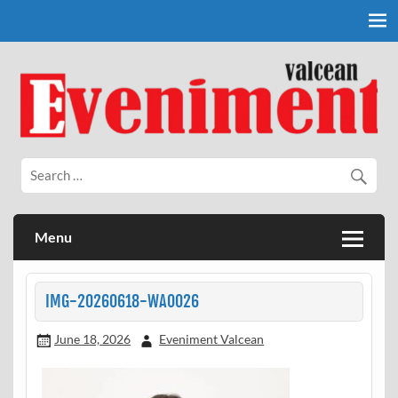
Skip
to
content
Eveniment Valcean
Menu
IMG-20260618-WA0026
June 18, 2026
Eveniment Valcean