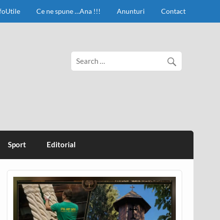
foUtile
Ce ne spune …Ana !!!
Anunturi
Contact
Sport
Editorial