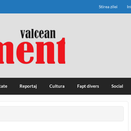
Stirea zilei
In
tate
Reportaj
Cultura
Fapt divers
Social