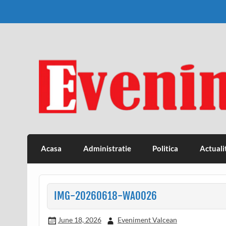
Skip
to
content
Eveniment Valcean
Acasa
Administratie
Politica
Actuali
IMG-20260618-WA0026
June 18, 2026
Eveniment Valcean