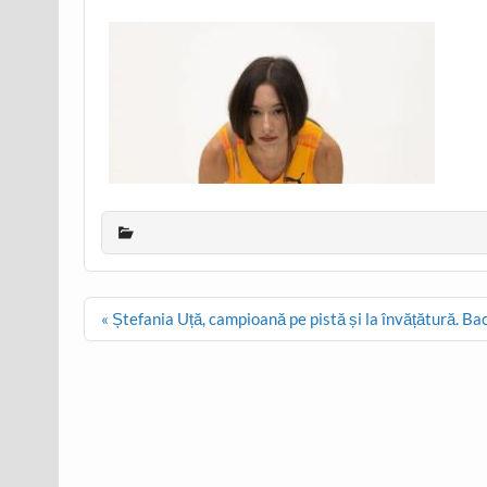
Post
« Ștefania Uță, campioană pe pistă și la învățătură. 
navigation