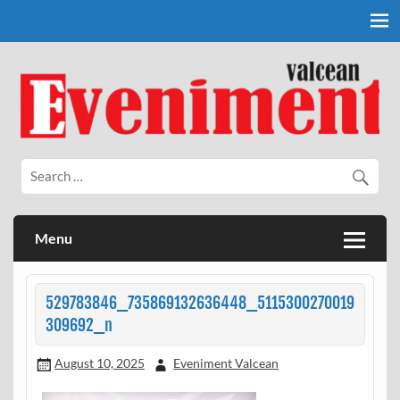
Skip
to
content
Eveniment Valcean
Menu
529783846_735869132636448_5115300270019
309692_n
August 10, 2025
Eveniment Valcean