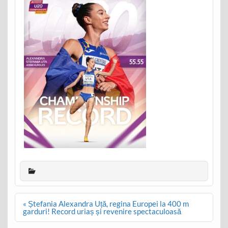
Post
« Ștefania Alexandra Uță, regina Europei la 400 m
navigation
garduri! Record uriaș și revenire spectaculoasă