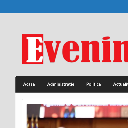
Skip
to
content
Eveniment Valcean
Acasa
Administratie
Politica
Actuali