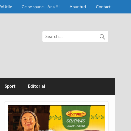
foUtile
Ce ne spune …Ana !!!
Anunturi
Contact
Sport
Editorial