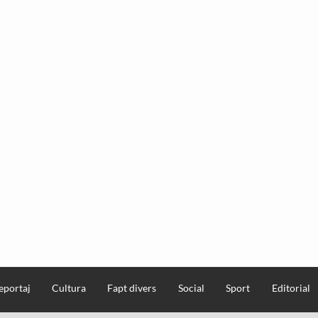
eportaj
Cultura
Fapt divers
Social
Sport
Editorial