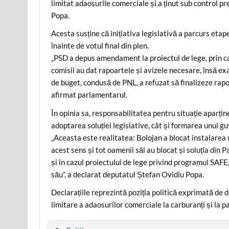
limitat adaosurile comerciale și a ținut sub control p
Popa.
Acesta susține că inițiativa legislativă a parcurs etap
înainte de votul final din plen.
„PSD a depus amendament la proiectul de lege, prin ca
comisii au dat rapoartele și avizele necesare, însă exa
de buget, condusă de PNL, a refuzat să finalizeze raport
afirmat parlamentarul.
În opinia sa, responsabilitatea pentru situație aparțin
adoptarea soluției legislative, cât și formarea unui gu
„Aceasta este realitatea: Bolojan a blocat instalarea
acest sens și tot oamenii săi au blocat și soluția din 
și în cazul proiectului de lege privind programul SAFE, p
său”, a declarat deputatul Ștefan Ovidiu Popa.
Declarațiile reprezintă poziția politică exprimată de 
limitare a adaosurilor comerciale la carburanți și la p