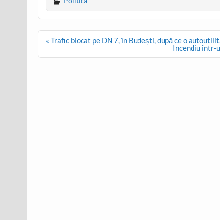
Politica
Post
« Trafic blocat pe DN 7, în Budești, după ce o autoutilit
navigation
Incendiu într-