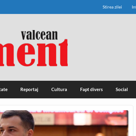
Stirea zilei
In
tate
Reportaj
Cultura
Fapt divers
Social