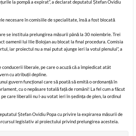
rețurile la pompă a expirat”, a declarat deputatul Ștefan Ovidiu
ele necesare în comisiile de specialitate, însă a fost blocată
re se instituia prelungirea măsurii până la 30 noiembrie. Trei
ct oamenii lui Ilie Bolojan au blocat la final procedura. Comisia
ul, iar proiectul nu a mai putut ajunge ieri la votul plenului”, a
e conducerii liberale, pe care o acuză că a împiedicat atât
vern cu atribuții depline.
 unui guvern funcțional care să poată să emită o ordonanță în
Parlament, cu o nepăsare totală față de români! La fel cum a făcut
e care liberalii nu l-au votat ieri în ședința de plen, la ordinul
deputatul Ștefan Ovidiu Popa cu privire la expirarea măsurii de
arcursul legislativ al proiectului privind prelungirea acesteia.