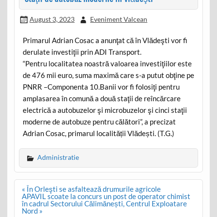
August 3, 2023
Eveniment Valcean
Primarul Adrian Cosac a anunţat că în Vlădeşti vor fi
derulate investiţii prin ADI Transport.
“Pentru localitatea noastră valoarea investiţiilor este
de 476 mii euro, suma maximă care s-a putut obţine pe
PNRR –Componenta 10.Banii vor fi folosiţi pentru
amplasarea în comună a două staţii de reîncărcare
electrică a autobuzelor şi microbuzelor şi cinci staţii
moderne de autobuze pentru călători”, a precizat
Adrian Cosac, primarul localității Vlădești. (T.G.)
Administratie
Post
« În Orleşti se asfaltează drumurile agricole
navigation
APAVIL scoate la concurs un post de operator chimist
în cadrul Sectorului Călimănești, Centrul Exploatare
Nord »