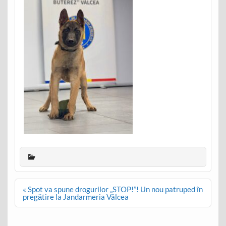
Post
« Spot va spune drogurilor „STOP!”! Un nou patruped în
navigation
pregătire la Jandarmeria Vâlcea