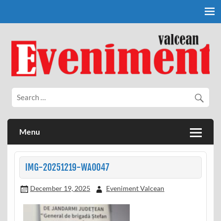
Skip
to
content
Eveniment Valcean
Menu
IMG-20251219-WA0047
December 19, 2025
Eveniment Valcean