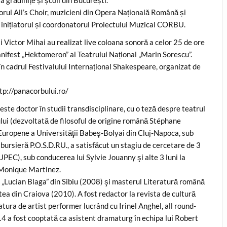
corul All’s Choir, muzicieni din Opera Națională Română și
inițiatorul și coordonatorul Proiectului Muzical CORBU.
i Victor Mihai au realizat live coloana sonoră a celor 25 de ore
anifest „Hektomeron” al Teatrului Național „Marin Sorescu”.
în cadrul Festivalului Internațional Shakespeare, organizat de
ttp://panacorbului.ro/
te doctor în studii transdisciplinare, cu o teză despre teatrul
ului (dezvoltată de filosoful de origine română Stéphane
i Europene a Universităţii Babeş-Bolyai din Cluj-Napoca, sub
 bursieră P.O.S.D.RU., a satisfăcut un stagiu de cercetare de 3
 (UPEC), sub conducerea lui Sylvie Jouanny şi alte 3 luni la
i Monique Martinez.
a „Lucian Blaga” din Sibiu (2008) şi masterul Literatură română
tea din Craiova (2010). A fost redactor la revista de cultură
atura de artist performer lucrând cu Irinel Anghel, all round-
14 a fost cooptată ca asistent dramaturg în echipa lui Robert