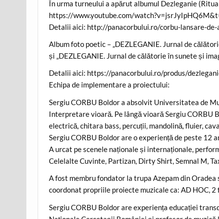
În urma turneului a apărut albumul Dezleganie (Ritualu
https://www.youtube.com/watch?v=jsrJyIpHQ6M&
Detalii aici: http://panacorbului.ro/corbu-lansare-d
Album foto poetic – „DEZLEGANIE. Jurnal de călătorie 
și „DEZLEGANIE. Jurnal de călătorie în sunete și imagi
Detalii aici: https://panacorbului.ro/produs/dezlegan
Echipa de implementare a proiectului:
Sergiu CORBU Boldor a absolvit Universitatea de Muz
Interpretare vioară. Pe lângă vioară Sergiu CORBU Bo
electrică, chitara bass, percuții, mandolină, fluier, cav
Sergiu CORBU Boldor are o experiență de peste 12 ani
A urcat pe scenele naționale și internaționale, perfor
Celelalte Cuvinte, Partizan, Dirty Shirt, Semnal M, Ta
A fost membru fondator la trupa Azepam din Oradea și 
coordonat propriile proiecte muzicale ca: AD HOC, 2 f
Sergiu CORBU Boldor are experiența educației transdisci
Naționale Cercetașii României și profesor de muzică la