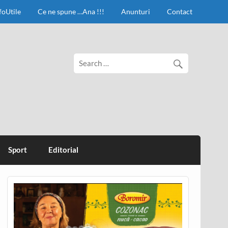
foUtile
Ce ne spune …Ana !!!
Anunturi
Contact
Sport
Editorial