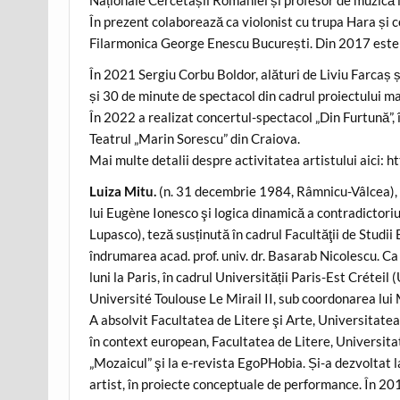
În prezent colaborează ca violonist cu trupa Hara și 
Filarmonica George Enescu București. Din 2017 este 
În 2021 Sergiu Corbu Boldor, alături de Liviu Farcaș ș
și 30 de minute de spectacol din cadrul proiectului m
În 2022 a realizat concertul-spectacol „Din Furtună”, 
Teatrul „Marin Sorescu” din Craiova.
Mai multe detalii despre activitatea artistului aici: h
Luiza Mitu.
(n. 31 decembrie 1984, Râmnicu-Vâlcea), es
lui Eugène Ionesco şi logica dinamică a contradictori
Lupasco), teză susținută în cadrul Facultăţii de Studi
îndrumarea acad. prof. univ. dr. Basarab Nicolescu. Ca
luni la Paris, în cadrul Universității Paris-Est Créteil
Université Toulouse Le Mirail II, sub coordonarea lu
A absolvit Facultatea de Litere şi Arte, Universitate
în context european, Facultatea de Litere, Universita
„Mozaicul” şi la e-revista EgoPHobia. Și-a dezvoltat l
artist, în proiecte conceptuale de performance. În 20