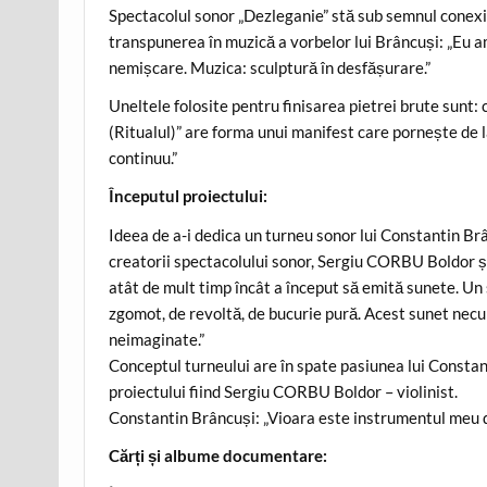
Spectacolul sonor „Dezleganie” stă sub semnul conexiun
transpunerea în muzică a vorbelor lui Brâncuși: „Eu a
nemișcare. Muzica: sculptură în desfășurare.”
Uneltele folosite pentru finisarea pietrei brute sunt:
(Ritualul)” are forma unui manifest care pornește de l
continuu.”
Începutul proiectului:
Ideea de a-i dedica un turneu sonor lui Constantin Br
creatorii spectacolului sonor, Sergiu CORBU Boldor ș
atât de mult timp încât a început să emită sunete. Un 
zgomot, de revoltă, de bucurie pură. Acest sunet necu
neimaginate.”
Conceptul turneului are în spate pasiunea lui Constan
proiectului fiind Sergiu CORBU Boldor – violinist.
Constantin Brâncuși: „Vioara este instrumentul meu d
Cărți și albume documentare: