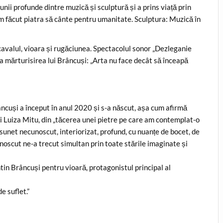
ii profunde dintre muzică și sculptură și a prins viață prin
m făcut piatra să cânte pentru umanitate. Sculptura: Muzică în
 cavalul, vioara și rugăciunea. Spectacolul sonor „Dezleganie
a mărturisirea lui Brâncuși: „Arta nu face decât să înceapă
âncuși a început în anul 2020 și s-a născut, așa cum afirmă
i Luiza Mitu, din „tăcerea unei pietre pe care am contemplat-o
sunet necunoscut, interiorizat, profund, cu nuanțe de bocet, de
noscut ne-a trecut simultan prin toate stările imaginate și
tin Brâncuși pentru vioară, protagonistul principal al
e suflet.”