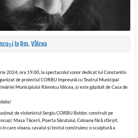
ncuși la Rm. Vâlcea
arie 2024, ora 19.00, la spectacolul sonor dedicat lui Constantin
organizat de proiectul CORBU împreună cu Teatrul Municipal
 Primăriei Municipiului Râmnicu Vâlcea, și este găzduit de Casa de
ibile!
susținut de violonistul Sergiu CORBU Boldor, construit pe
ncuși: Masa Tăcerii, Poarta Sărutului, Coloana fără sfârșit.
în care vioara, cavalul și textul construiesc o sculptură a