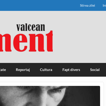
Stirea zilei
In
tate
Reportaj
Cultura
Fapt divers
Social