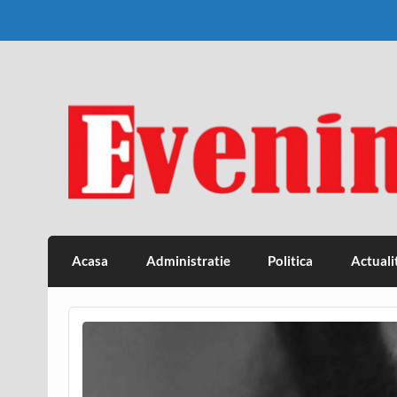
Skip
to
content
Eveniment Valcean
Acasa
Administratie
Politica
Actuali