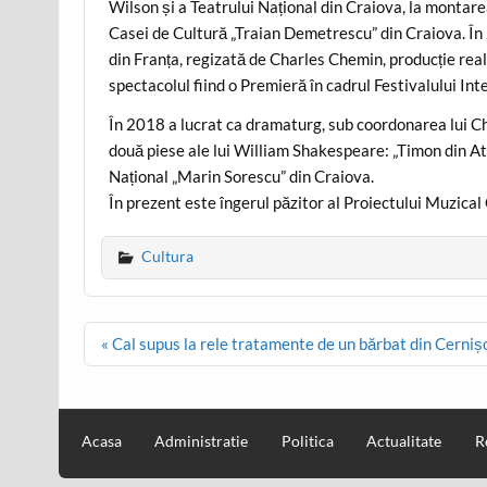
Wilson și a Teatrului Național din Craiova, la montare
Casei de Cultură „Traian Demetrescu” din Craiova. În 2
din Franța, regizată de Charles Chemin, producție rea
spectacolul fiind o Premieră în cadrul Festivalului Int
În 2018 a lucrat ca dramaturg, sub coordonarea lui Ch
două piese ale lui William Shakespeare: „Timon din Ate
Național „Marin Sorescu” din Craiova.
În prezent este îngerul păzitor al Proiectului Muzic
Cultura
Post
« Cal supus la rele tratamente de un bărbat din Cerniș
navigation
Acasa
Administratie
Politica
Actualitate
R