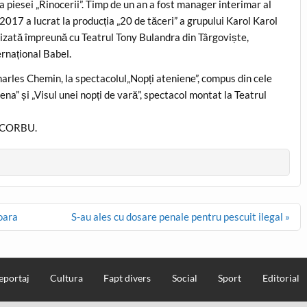
a piesei „Rinocerii”. Timp de un an a fost manager interimar al
017 a lucrat la producția „20 de tăceri” a grupului Karol Karol
lizată împreună cu Teatrul Tony Bulandra din Târgoviște,
ernațional Babel.
arles Chemin, la spectacolul„Nopți ateniene”, compus din cele
na” și „Visul unei nopți de vară”, spectacol montat la Teatrul
al CORBU.
oara
S-au ales cu dosare penale pentru pescuit ilegal »
eportaj
Cultura
Fapt divers
Social
Sport
Editorial