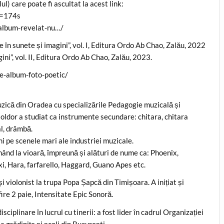
l) care poate fi ascultat la acest link:
t=174s
e-album-revelat-nu…/
în sunete și imagini”, vol. I, Editura Ordo Ab Chao, Zalău, 2022
ni”, vol. II, Editura Ordo Ab Chao, Zalău, 2023.
ie-album-foto-poetic/
ică din Oradea cu specializările Pedagogie muzicală și
ldor a studiat ca instrumente secundare: chitara, chitara
al, drâmbă.
 pe scenele mari ale industriei muzicale.
mând la vioară, împreună și alături de nume ca: Phoenix,
xi, Hara, farfarello, Haggard, Guano Apes etc.
violonist la trupa Popa Șapcă din Timișoara. A inițiat și
ire 2 paie, Intensitate Epic Sonoră.
plinare în lucrul cu tinerii: a fost lider în cadrul Organizației
 grădinițe și școli din București.