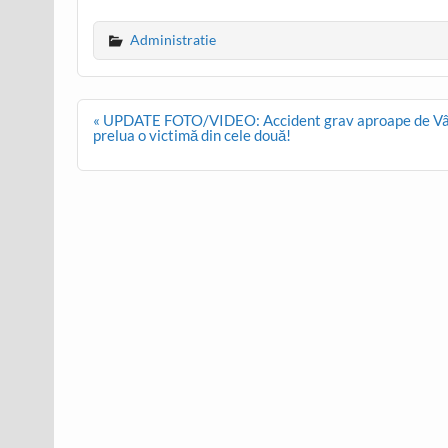
Administratie
Post
« UPDATE FOTO/VIDEO: Accident grav aproape de Vârfu
navigation
prelua o victimă din cele două!