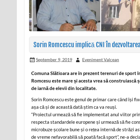
Sorin Romcescu implică CNI în dezvoltare
September 9, 2019
Eveniment Valcean
Comuna Slătioara are în prezent terenuri de sport î
Romcesu este mare și acesta vrea să construiască și 
de iarnă de elevii din localitate.
Sorin Romcescu este genul de primar care când își fixea
așa că și de această dată știm ca va reuși.
“Proiectul urmează să fie implementat anul viitor prin
respecta standardele europene și urmează să fie cons
microbuze școlare bune și o rețea internă de străzi as
de vreme nefavorabilă să poată facă sport”, ne-a decl