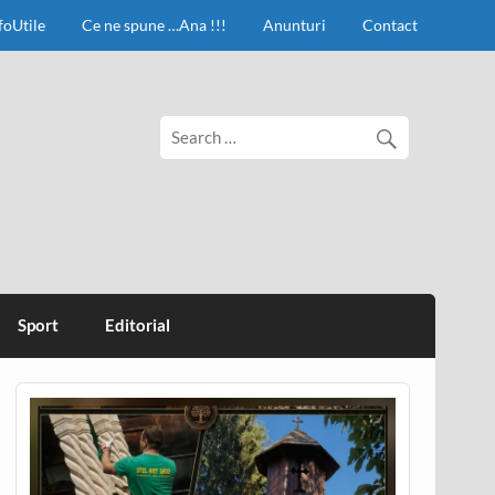
foUtile
Ce ne spune …Ana !!!
Anunturi
Contact
Sport
Editorial