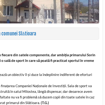
a comunei Slătioara
n fiecare din satele componente, dar ambiția primarului Sorin
o sală de sport în care să poată fi practicat sportul în vreme
ză un obiectiv îl și duce la îndeplinire indiferent de eforturi
 finațarea Companiei Naționale de Investiții. Sala de sport va
truită în satul Milostea, lângă dispensar, dar deoarece avem
faltate nu va fi problemă să ducem copii din toate satele în caz
arat primarul din Slătioara.
(T.G.)