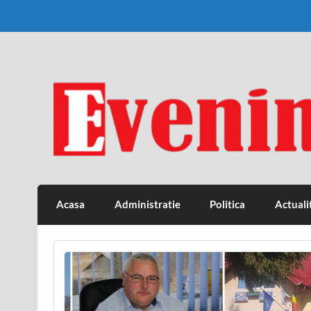
Skip
to
content
Eveniment Valcean
Acasa
Administratie
Politica
Actuali