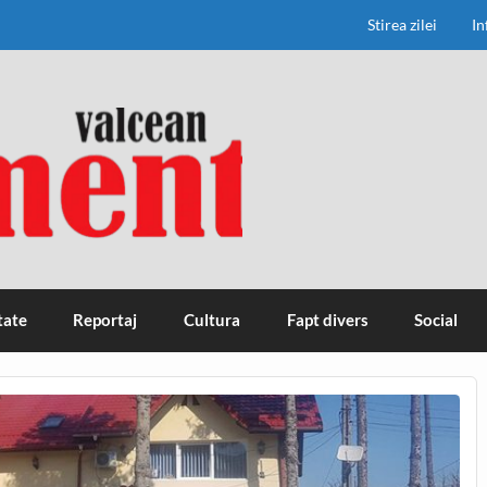
Stirea zilei
In
tate
Reportaj
Cultura
Fapt divers
Social