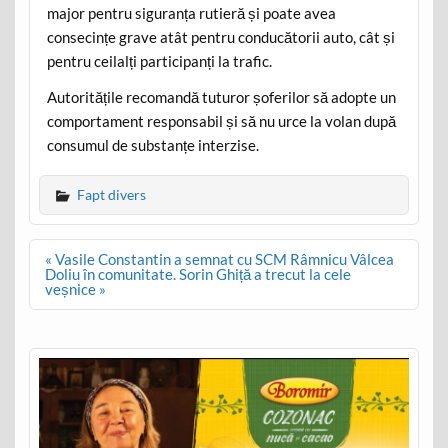
major pentru siguranța rutieră și poate avea
consecințe grave atât pentru conducătorii auto, cât și
pentru ceilalți participanți la trafic.
Autoritățile recomandă tuturor șoferilor să adopte un
comportament responsabil și să nu urce la volan după
consumul de substanțe interzise.
Fapt divers
Post
« Vasile Constantin a semnat cu SCM Râmnicu Vâlcea
navigation
Doliu în comunitate. Sorin Ghiță a trecut la cele
veșnice »