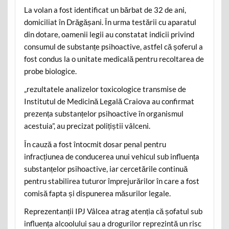
La volan a fost identificat un bărbat de 32 de ani,
domiciliat în Drăgășani. În urma testării cu aparatul
din dotare, oamenii legii au constatat indicii privind
consumul de substanțe psihoactive, astfel că șoferul a
fost condus la o unitate medicală pentru recoltarea de
probe biologice.
„rezultatele analizelor toxicologice transmise de
Institutul de Medicină Legală Craiova au confirmat
prezența substanțelor psihoactive în organismul
acestuia”, au precizat polițiștii vâlceni.
În cauză a fost întocmit dosar penal pentru
infracțiunea de conducerea unui vehicul sub influența
substanțelor psihoactive, iar cercetările continuă
pentru stabilirea tuturor împrejurărilor în care a fost
comisă fapta și dispunerea măsurilor legale.
Reprezentanții IPJ Vâlcea atrag atenția că șofatul sub
influența alcoolului sau a drogurilor reprezintă un risc