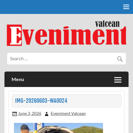
Skip
to
content
Eveniment Valcean
Menu
IMG-20260603-WA0024
June 3, 2026
Eveniment Valcean