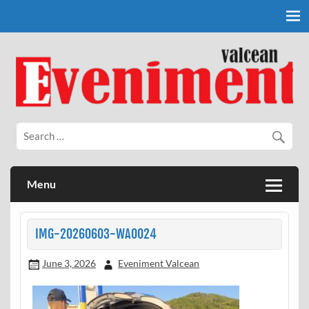
Skip
to
content
Eveniment Valcean
Menu
IMG-20260603-WA0024
June 3, 2026
Eveniment Valcean