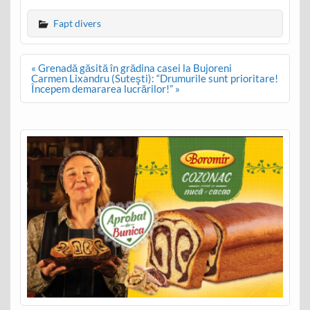
Fapt divers
Post
« Grenadă găsită în grădina casei la Bujoreni
navigation
Carmen Lixandru (Suteşti): “Drumurile sunt prioritare!
Începem demararea lucrărilor!” »