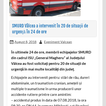
SMURD Vâlcea a intervenit în 20 de situaţii de
urgenţă în 24 de ore
August 8, 2018
Eveniment Valcean
În ultimele 24 de ore, membrii echipajelor SMURD
din cadrul ISU „General Magheru” al Judeţului
Vâlcea au fost solicitaţi pentru 20 de situaţii de
urgenţă în mai multe localități din județ.
Echipajele au intervenit pentru: stări de rău, dureri
abdominale, un traumatism cranian, amețeli și
multiple traumatisme în urma producerii unor
accidente rutiere printre care amintim:
– accidentul produs în data de 07.08.2018, la ora
09.30, pe DN 64, în comuna Mihăești, sat Stupărei,