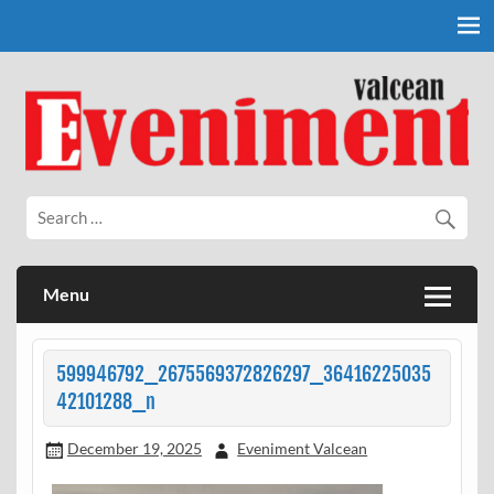
Skip
to
content
Eveniment Valcean
Menu
599946792_2675569372826297_36416225035
42101288_n
December 19, 2025
Eveniment Valcean