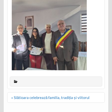
Post
« Slătioara celebrează familia, tradiția și viitorul
navigation