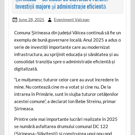
Investiții majore și administrație eficientă
June 28, 2025
Eveniment Valcean
Comuna Șirineasa din județul Vâlcea continuă să fie un
exemplu de bună guvernare locală. Anul 2025 a adus o
serie de investiții importante care au modernizat
infrastructura, au sprijinit educația și sănătatea și au
consolidat tranziția spre o administrație eficientă și
digitalizată.
“Le mulțumesc tuturor celor care au avut încredere în
mine. Nu contează cine m-a votat și cine nu. De la
intrarea în Primărie, sunt în slujba tuturor cetățenilor
acestei comune”, a declarat Ion Bebe Streinu, primar
Șirineasa.
Printre cele mai importante lucrări realizate în 2025
se numără asfaltarea drumului comunal DC 122
(Șirineasa–Slăvitești) și construirea unui nou pod