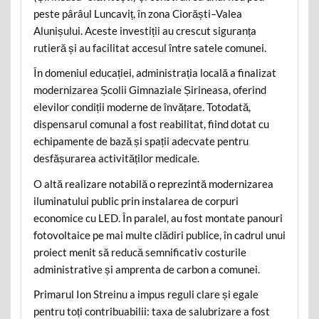
peste pârâul Luncaviț, în zona Ciorăști–Valea
Alunișului. Aceste investiții au crescut siguranța
rutieră și au facilitat accesul între satele comunei.
În domeniul educației, administrația locală a finalizat
modernizarea Școlii Gimnaziale Șirineasa, oferind
elevilor condiții moderne de învățare. Totodată,
dispensarul comunal a fost reabilitat, fiind dotat cu
echipamente de bază și spații adecvate pentru
desfășurarea activităților medicale.
O altă realizare notabilă o reprezintă modernizarea
iluminatului public prin instalarea de corpuri
economice cu LED. În paralel, au fost montate panouri
fotovoltaice pe mai multe clădiri publice, în cadrul unui
proiect menit să reducă semnificativ costurile
administrative și amprenta de carbon a comunei.
Primarul Ion Streinu a impus reguli clare și egale
pentru toți contribuabilii: taxa de salubrizare a fost