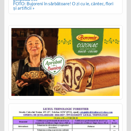
FOTO: Bujoreni în sărbătoare! O zi cu ie, cântec, flori
și artificii »