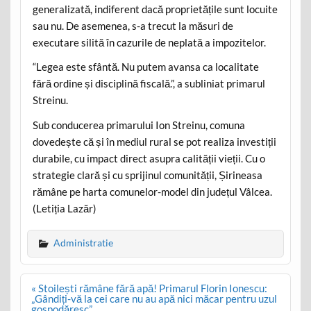
generalizată, indiferent dacă proprietățile sunt locuite
sau nu. De asemenea, s-a trecut la măsuri de
executare silită în cazurile de neplată a impozitelor.
“Legea este sfântă. Nu putem avansa ca localitate
fără ordine și disciplină fiscală.”, a subliniat primarul
Streinu.
Sub conducerea primarului Ion Streinu, comuna
dovedește că și în mediul rural se pot realiza investiții
durabile, cu impact direct asupra calității vieții. Cu o
strategie clară și cu sprijinul comunității, Șirineasa
rămâne pe harta comunelor-model din județul Vâlcea.
(Letiția Lazăr)
Administratie
Post
« Stoilești rămâne fără apă! Primarul Florin Ionescu:
navigation
„Gândiți-vă la cei care nu au apă nici măcar pentru uzul
gospodăresc”