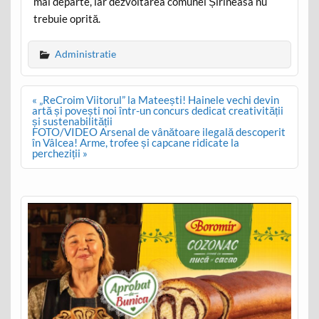
mai departe, iar dezvoltarea comunei Șirineasa nu
trebuie oprită.
Administratie
Post
« „ReCroim Viitorul” la Mateești! Hainele vechi devin
navigation
artă și povești noi într-un concurs dedicat creativității
și sustenabilității
FOTO/VIDEO Arsenal de vânătoare ilegală descoperit
în Vâlcea! Arme, trofee și capcane ridicate la
percheziții »