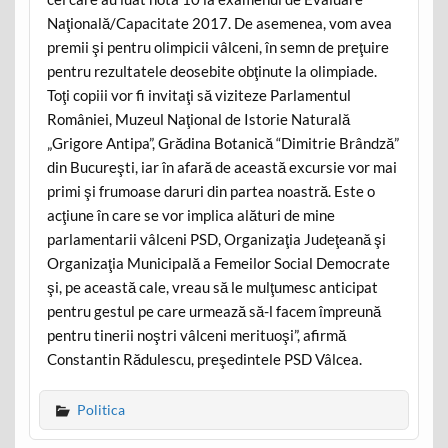
Naţională/Capacitate 2017. De asemenea, vom avea
premii şi pentru olimpicii vâlceni, în semn de preţuire
pentru rezultatele deosebite obţinute la olimpiade.
Toţi copiii vor fi invitaţi să viziteze Parlamentul
României, Muzeul Naţional de Istorie Naturală
„Grigore Antipa”, Grădina Botanică “Dimitrie Brândză”
din Bucureşti, iar în afară de această excursie vor mai
primi şi frumoase daruri din partea noastră. Este o
acţiune în care se vor implica alături de mine
parlamentarii vâlceni PSD, Organizaţia Judeţeană şi
Organizaţia Municipală a Femeilor Social Democrate
şi, pe această cale, vreau să le mulţumesc anticipat
pentru gestul pe care urmează să-l facem împreună
pentru tinerii noştri vâlceni merituoşi”, afirmă
Constantin Rădulescu, preşedintele PSD Vâlcea.
Politica