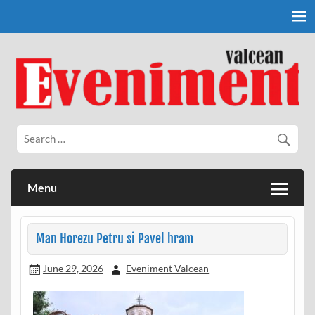
Skip
to
content
Eveniment Valcean
Menu
Man Horezu Petru si Pavel hram
June 29, 2026
Eveniment Valcean