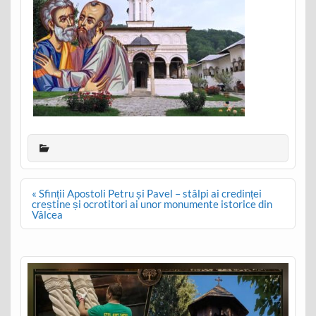
Post
« Sfinții Apostoli Petru și Pavel – stâlpi ai credinței
navigation
creștine și ocrotitori ai unor monumente istorice din
Vâlcea