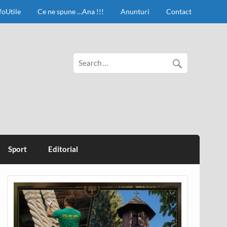
foUtile
Ce ne spune …Ana !!!
Anunturi
Contact
Sport
Editorial