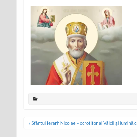
Post
« Sfântul Ierarh Nicolae – ocrotitor al Vâlcii și lumină
navigation