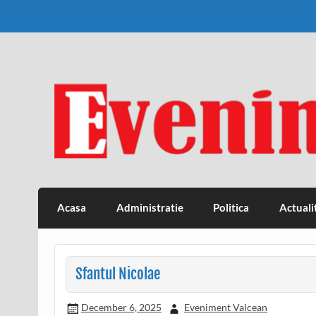
Skip
to
content
Eveniment Valcean
Acasa
Administratie
Politica
Actuali
Sfantul Nicolae
December 6, 2025
Eveniment Valcean