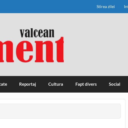
Stirea zilei
In
tate
Reportaj
Cultura
Fapt divers
Social