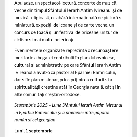
Abuladze, un spectacol-lectură, concerte de muzică
veche din timpul Sfântului Ierarh Antim Ivireanul și de
muzică religioasă, o tabără internațională de pictură și
miniatură, expoziții de icoane și de carte veche, un
concurs de toacă și un festival de pricesne, un tur de
ciclism și mai multe pelerinaje.
Evenimentele organizate reprezintă o recunoaștere
meritorie a bogatei contribuții în plan duhovnicesc,
cultural și administrativ, pe care Sfântul Ierarh Antim
Ivireanul a avut-o ca păstor al Eparhiei Râmnicului,
dar și în plan misionar, prin sprijinirea culturii și a
spiritualității creștine atât în Georgia natală, cât și în
alte comunități creștin-ortodoxe.
Septembrie 2025 – Luna Sfântului Ierarh Antim Ivireanul
în Eparhia Râmnicului și a prieteniei între poporul
român și cel georgian
Luni, 1 septembrie