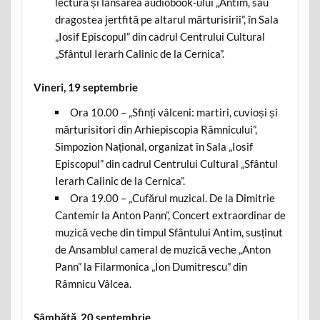
lectură și lansarea audiobook-ului „Antim, sau
dragostea jertfită pe altarul mărturisirii”, în Sala
„Iosif Episcopul” din cadrul Centrului Cultural
„Sfântul Ierarh Calinic de la Cernica”.
Vineri, 19 septembrie
Ora 10.00 – „Sfinți vâlceni: martiri, cuvioși și
mărturisitori din Arhiepiscopia Râmnicului”,
Simpozion Național, organizat în Sala „Iosif
Episcopul” din cadrul Centrului Cultural „Sfântul
Ierarh Calinic de la Cernica”.
Ora 19.00 – „Cufărul muzical. De la Dimitrie
Cantemir la Anton Pann”, Concert extraordinar de
muzică veche din timpul Sfântului Antim, susținut
de Ansamblul cameral de muzică veche „Anton
Pann” la Filarmonica „Ion Dumitrescu” din
Râmnicu Vâlcea.
Sâmbătă, 20 septembrie