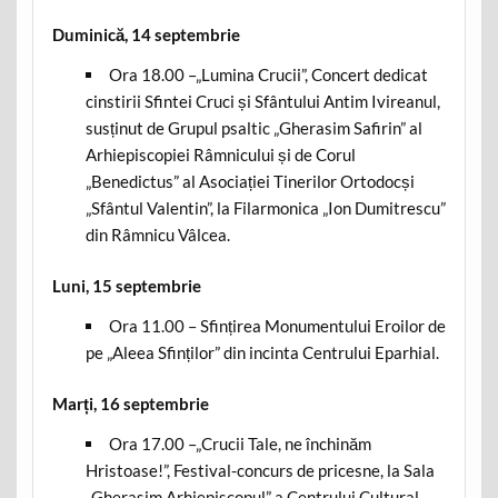
Duminică, 14 septembrie
Ora 18.00 –„Lumina Crucii”, Concert dedicat
cinstirii Sfintei Cruci și Sfântului Antim Ivireanul,
susținut de Grupul psaltic „Gherasim Safirin” al
Arhiepiscopiei Râmnicului și de Corul
„Benedictus” al Asociației Tinerilor Ortodocși
„Sfântul Valentin”, la Filarmonica „Ion Dumitrescu”
din Râmnicu Vâlcea.
Luni, 15 septembrie
Ora 11.00 – Sfințirea Monumentului Eroilor de
pe „Aleea Sfinților” din incinta Centrului Eparhial.
Marți, 16 septembrie
Ora 17.00 –„Crucii Tale, ne închinăm
Hristoase!”, Festival-concurs de pricesne, la Sala
„Gherasim Arhiepiscopul” a Centrului Cultural