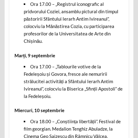
Ora 17.00 – „Registrul iconografic al
pridvorului Coziei, ansamblu pictural din timpul
păstoririi Sfântului Ierarh Antim Ivireanul”,
colocviu la Mănăstirea Cozia, cu participarea
profesorilor de la Universitatea de Arte din
Chișinău.
Marți, 9 septembrie
Ora 17.00 – „Tablourile votive de la
Fedeleșoiu și Govora, fresce ale nemuririi
strălucitei activități a Sfântului Ierarh Antim
Ivireanul”, colocviu la Biserica „Sfinții Apostoli” de
la Fedeleșoiu.
Miercuri, 10 septembrie
Ora 18.00 – „Conștiința libertății”. Festival de
film georgian. Medalion Tenghiz Abuladze, la
Cinema Geo Saizescu din Râmnicu Vâlcea,