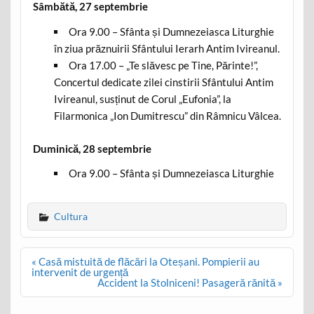
Sâmbătă, 27 septembrie
Ora 9.00 – Sfânta și Dumnezeiasca Liturghie
în ziua prăznuirii Sfântului Ierarh Antim Ivireanul.
Ora 17.00 – „Te slăvesc pe Tine, Părinte!”,
Concertul dedicate zilei cinstirii Sfântului Antim
Ivireanul, susținut de Corul „Eufonia”, la
Filarmonica „Ion Dumitrescu” din Râmnicu Vâlcea.
Duminică, 28 septembrie
Ora 9.00 – Sfânta și Dumnezeiasca Liturghie
Cultura
Post
« Casă mistuită de flăcări la Oteșani. Pompierii au
navigation
intervenit de urgență
Accident la Stolniceni! Pasageră rănită »