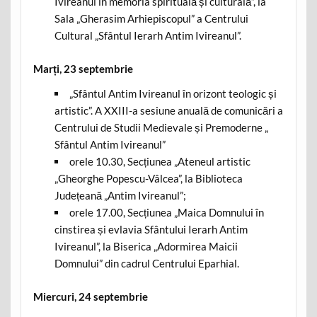
Ivireanul în memoria spirituală și culturală”, la
Sala „Gherasim Arhiepiscopul” a Centrului
Cultural „Sfântul Ierarh Antim Ivireanul”.
Marți, 23 septembrie
„Sfântul Antim Ivireanul în orizont teologic și
artistic”. A XXIII-a sesiune anuală de comunicări a
Centrului de Studii Medievale și Premoderne „
Sfântul Antim Ivireanul”
orele 10.30, Secțiunea „Ateneul artistic
„Gheorghe Popescu-Vâlcea”, la Biblioteca
Județeană „Antim Ivireanul”;
orele 17.00, Secțiunea „Maica Domnului în
cinstirea și evlavia Sfântului Ierarh Antim
Ivireanul”, la Biserica „Adormirea Maicii
Domnului” din cadrul Centrului Eparhial.
Miercuri, 24 septembrie