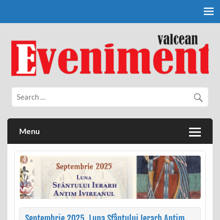
Skip
to
content
Eveniment Valcean
Menu
Septembrie 2025, Luna Sfântului Ierarh Antim