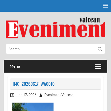
Skip
to
content
Eveniment Valcean
Menu
IMG-20260617-WA0010
June 17, 2026
Eveniment Valcean