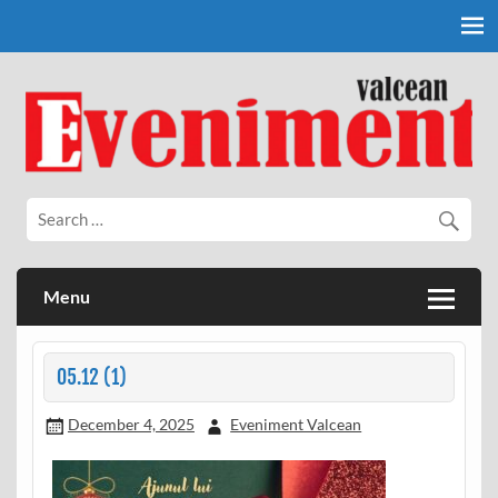
Skip
to
content
Eveniment Valcean
Menu
05.12 (1)
December 4, 2025
Eveniment Valcean