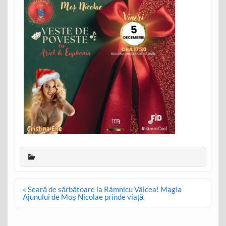
Post
« Seară de sărbătoare la Râmnicu Vâlcea! Magia
navigation
Ajunului de Moș Nicolae prinde viață