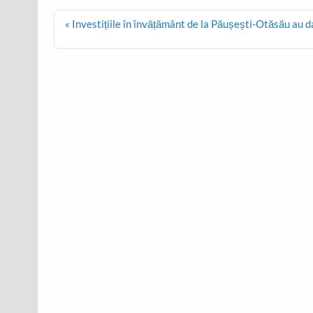
Post
« Investițiile în învățământ de la Păușești-Otăsău au 
navigation