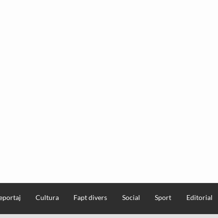
eportaj
Cultura
Fapt divers
Social
Sport
Editorial