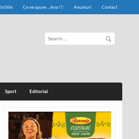
foUtile
Ce ne spune …Ana !!!
Anunturi
Contact
Sport
Editorial