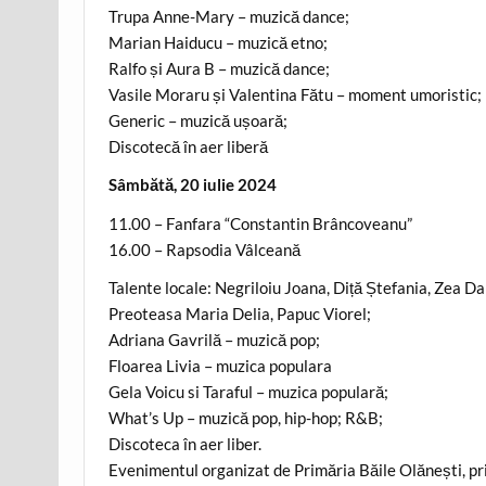
Trupa Anne-Mary – muzică dance;
Marian Haiducu – muzică etno;
Ralfo și Aura B – muzică dance;
Vasile Moraru și Valentina Fătu – moment umoristic;
Generic – muzică ușoară;
Discotecă în aer liberă
Sâmbătă, 20 iulie 2024
11.00 – Fanfara “Constantin Brâncoveanu”
16.00 – Rapsodia Vâlceană
Talente locale: Negriloiu Joana, Diță Ștefania, Zea 
Preoteasa Maria Delia, Papuc Viorel;
Adriana Gavrilă – muzică pop;
Floarea Livia – muzica populara
Gela Voicu si Taraful – muzica populară;
What’s Up – muzică pop, hip-hop; R&B;
Discoteca în aer liber.
Evenimentul organizat de Primăria Băile Olănești, prin