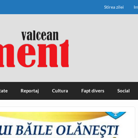
Stirea zilei
In
tate
Reportaj
Cultura
Fapt divers
Social