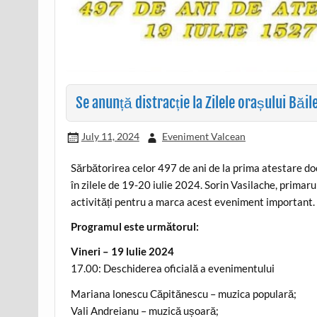
Se anunță distracție la Zilele orașului Băil
July 11, 2024
Eveniment Valcean
Sărbătorirea celor 497 de ani de la prima atestare do
în zilele de 19-20 iulie 2024. Sorin Vasilache, primar
activități pentru a marca acest eveniment important.
Programul este următorul:
Vineri – 19 lulie 2024
17.00: Deschiderea oficială a evenimentului
Mariana lonescu Căpitănescu – muzica populară;
Vali Andreianu – muzică ușoară;