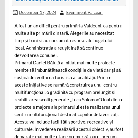
December 17, 2024
Eveniment Valcean
A fost un an dificil pentru primăria Vaideeni, ca pentru
multe alte primării din țară. Alegerile au necesitat
timp și bani și au consumat resurse ale bugetului
local. Administrația a reușit însă să continue
dezvoltarea comunei.
Primarul Daniel Băluță a inițiat mai multe proiecte
menite să îmbunătățească condițiile de viață dar și să
susțină dezvoltarea turistică a localității. Printre
aceste inițiative se numără construirea unui centru
multifuncțional, o grădiniță cu program prelungit și
reabilitarea școlii generale „Luca Solomon”.Unul dintre
proiectele majore ale primarului este realizarea unui
centru multifuncțional destinat copiilor defavorizați.
Acesta va include facilități sportive, recreative și
culturale. În vederea realizării acestui obiectiv, au fost
demarate mai multe etape premergătoare, precum