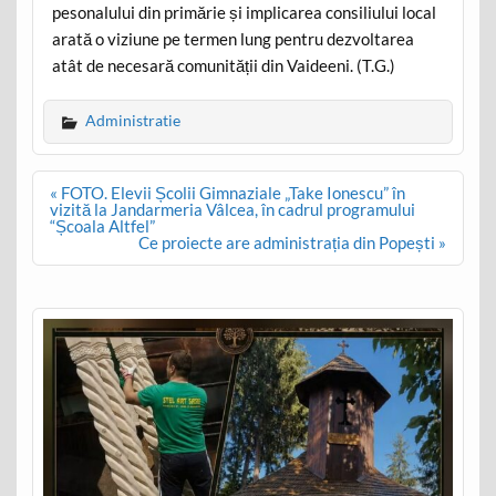
pesonalului din primărie și implicarea consiliului local
arată o viziune pe termen lung pentru dezvoltarea
atât de necesară comunității din Vaideeni. (T.G.)
Administratie
Post
« FOTO. Elevii Școlii Gimnaziale „Take Ionescu” în
navigation
vizită la Jandarmeria Vâlcea, în cadrul programului
“Școala Altfel”
Ce proiecte are administrația din Popești »