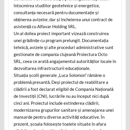
întocmirea studiilor geotehnice și energetice,
consultanța necesară pentru documentație și
obținerea avizelor, dar și încheierea unui contract de
asistență cu Alfavar Holding SRL.
Un al doilea proiect important vizează construirea
unei grădinițe cu program prelungit. Documentația
tehnică, avizele și alte proceduri administrative sunt
gestionate de compania clujeană Proiectura Octo
SRL, ceea ce arată angajamentul autorităților locale în
dezvoltarea infrastructurii educaționale.
Situația școlii generale „Luca Solomon” rămâne o
problemă presantă. Deși proiectul de reabilitare a
clădirii a fost declarat eligibil de Compania Națională
de Investiții (CNI), lucrările nu au început nici după
cinci ani. Proiectul include extinderea clădirii,
modernizarea grupurilor sanitare și amenajarea unei
mansarde pentru diverse activități educative. În
prezent, școala folosește toalete situate în afara