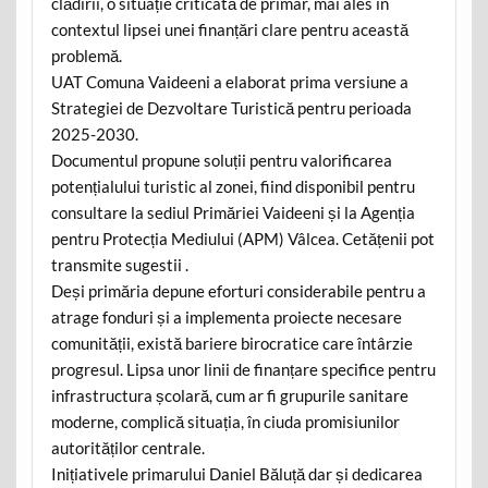
clădirii, o situație criticată de primar, mai ales în
contextul lipsei unei finanțări clare pentru această
problemă.
UAT Comuna Vaideeni a elaborat prima versiune a
Strategiei de Dezvoltare Turistică pentru perioada
2025-2030.
Documentul propune soluții pentru valorificarea
potențialului turistic al zonei, fiind disponibil pentru
consultare la sediul Primăriei Vaideeni și la Agenția
pentru Protecția Mediului (APM) Vâlcea. Cetățenii pot
transmite sugestii .
Deși primăria depune eforturi considerabile pentru a
atrage fonduri și a implementa proiecte necesare
comunității, există bariere birocratice care întârzie
progresul. Lipsa unor linii de finanțare specifice pentru
infrastructura școlară, cum ar fi grupurile sanitare
moderne, complică situația, în ciuda promisiunilor
autorităților centrale.
Inițiativele primarului Daniel Băluță dar și dedicarea